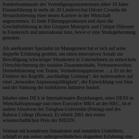
Sonderkommando des Verteidigungsministeriums (über 18 Jahre
Einsatzführung in mehr als 20 Ländern) hat Olivier Crosetta die
Herausforderung einer neuen Karriere in der Wirtschaft
angenommen. Er hatte Führungspositionen und dann die
Geschäftsführung in den Gruppen Monoprix und Chèque Déjeuner
in Frankreich und international inne, bevor er eine Strategieberatung
gründete.
Als anerkannter Spezialist im Management hat er sich auf seine
doppelte Erfahrung gestützt, um einen innovativen Ansatz zur
Bewältigung schwieriger Situationen in Unternehmen zu entwickeln
(Verschlechterung des sozialen Zusammenhalts, Vertrauensverlust,
Demobilisierung von Teams, Veränderungsprozesse …). Er ist der
Förderer des Begriffs „nachhaltige Leistung“, der insbesondere auf
einer „lernenden Anpassungsfähigkeit“, der Entwicklung von Sinn
und der Stärkung der kollektiven Initiative basiert.
Inhaber eines DEA in Internationalen Beziehungen, eines DESS in
Wirtschaftsspionage und eines Executive MBA an der HEC, ist er
zudem Absolvent der Tsinghua-Universität (Peking) und des
Babson College (Boston). Er erhielt 2001 den ersten
wissenschaftlichen Preis der IHEDN.
Vertraut mit komplexen Situationen und instabilen Umfeldern,
schöpft er aus seiner außergewöhnlichen doppelten Erfahrung eine