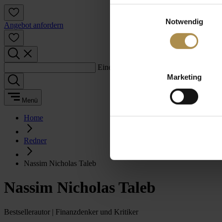
Einwilligungsauswahl
Notwendig
Angebot anfordern
Einen Suchbegriff eingeben:
Marketing
Menü
Home
Redner
Nassim Nicholas Taleb
Nassim Nicholas Taleb
Bestsellerautor | Finanzdenker und Kritiker