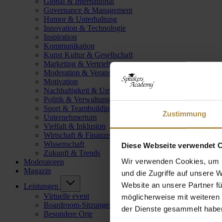
Global & International
Governance & Management
Humor & Unterhaltung
Innovation & Technologie
Inspiration
Kommunikation
Kunst Kultur & Gesellschaft
Marketing & Vertrieb
Moderation & Veranstaltungsleitung
Motivation
Nachhaltigkeit & Umwelt
Politik & Verwaltung
Sport & Teambuilding
Zustimmung
Unternehmertum
Vielfalt & Inklusion
Wirtschaft & Finanzen
Wissenschaft
Diese Webseite verwendet 
Zukunft & Trends
Wir verwenden Cookies, um I
Moderatoren
Magazin
und die Zugriffe auf unsere 
Website an unsere Partner fü
Leistungen
Virtuelle event
möglicherweise mit weiteren
Boardroom-Sitzungen
der Dienste gesammelt habe
Besondere Orte