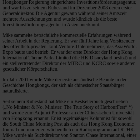
Hongkonger Regierung eingerichtete Investitionsförderungsagentur,
und war bis zu seinem Ruhestand im Dezember 2008 deren erster
Generaldirektor. Die Agentur gewann während seiner Amtszeit
mehrere Auszeichnungen und wurde kürzlich als die beste
Investitionsförderungsagentur in Asien anerkannt.
Mike sammelte beträchtliche kommerzielle Erfahrungen während
seiner Arbeit in der Regierung. Er war fünf Jahre lang Vorsitzender
des öffentlich-privaten Joint-Venture-Unternehmens, das AsiaWorld-
Expo baute und betrieb. Er war der erste Direktor der Hong Kong
International Theme Parks Limited (die HK Disneyland besitzt) und
ein stellvertretender Direktor der MTRC und KCRC sowie anderer
gesetzlicher Körperschaften.
Im Jahr 2001 wurde Mike der erste ausländische Beamte in der
Geschichte Hongkongs, der sich als chinesischer Staatsbürger
naturalisierte.
Seit seinem Ruhestand hat Mike ein Bestsellerbuch geschrieben
(„No Minister & No, Minister: The True Story of HarbourFest“ *)
und wurde zum Adjunct Professor an der Chinesischen Universität
von Hongkong ernannt. Er ist regelmäßiger Kolumnist für sowohl
die South China Morning Post als auch das Hong Kong Economic
Journal und moderiert wöchentlich ein Radioprogramm auf RTHK.
Mike wurde als Suchdirektor von Stanton Chase International, einer