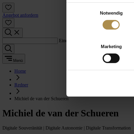
Einwilligungsauswahl
Notwendig
Angebot anfordern
Einen Suchbegriff eingeben:
Marketing
Menü
Home
Redner
Michiel de van der Schueren
Michiel de van der Schueren
Digitale Souveränität | Digitale Autonomie | Digitale Transformation