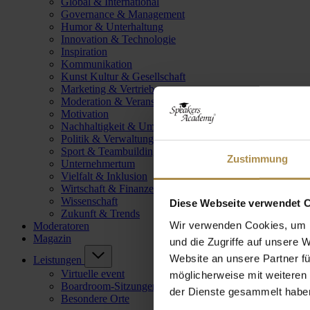
Global & International
Governance & Management
Humor & Unterhaltung
Innovation & Technologie
Inspiration
Kommunikation
Kunst Kultur & Gesellschaft
Marketing & Vertrieb
Moderation & Veranstaltungsleitung
Motivation
Nachhaltigkeit & Umwelt
Politik & Verwaltung
Sport & Teambuilding
Zustimmung
Unternehmertum
Vielfalt & Inklusion
Wirtschaft & Finanzen
Wissenschaft
Diese Webseite verwendet 
Zukunft & Trends
Wir verwenden Cookies, um I
Moderatoren
Magazin
und die Zugriffe auf unsere 
Website an unsere Partner fü
Leistungen
Virtuelle event
möglicherweise mit weiteren
Boardroom-Sitzungen
der Dienste gesammelt habe
Besondere Orte