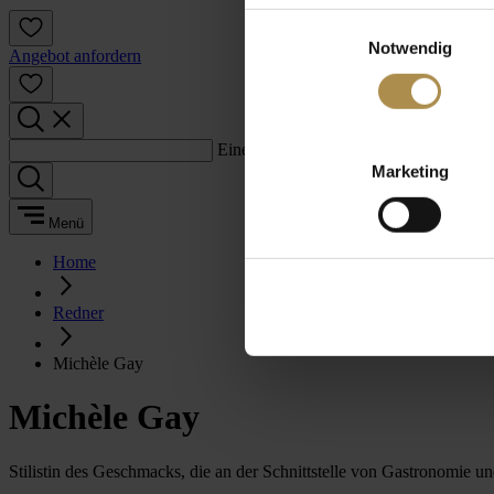
Einwilligungsauswahl
Notwendig
Angebot anfordern
Einen Suchbegriff eingeben:
Marketing
Menü
Home
Redner
Michèle Gay
Michèle Gay
Stilistin des Geschmacks, die an der Schnittstelle von Gastronomie u