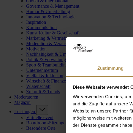
Global & International
Governance & Management
Humor & Unterhaltung
Innovation & Technologie
Inspiration
Kommunikation
Kunst Kultur & Gesellschaft
Marketing & Vertrieb
Moderation & Veranstaltungsleitung
Motivation
Nachhaltigkeit & Umwelt
Politik & Verwaltung
Sport & Teambuilding
Zustimmung
Unternehmertum
Vielfalt & Inklusion
Wirtschaft & Finanzen
Wissenschaft
Diese Webseite verwendet 
Zukunft & Trends
Wir verwenden Cookies, um I
Moderatoren
Magazin
und die Zugriffe auf unsere 
Website an unsere Partner fü
Leistungen
Virtuelle event
möglicherweise mit weiteren
Boardroom-Sitzungen
der Dienste gesammelt habe
Besondere Orte