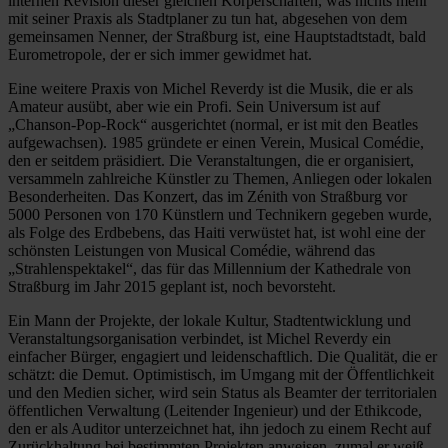
internen Revision dieser gleichen Körperschaften, was nichts mehr
mit seiner Praxis als Stadtplaner zu tun hat, abgesehen von dem
gemeinsamen Nenner, der Straßburg ist, eine Hauptstadtstadt, bald
Eurometropole, der er sich immer gewidmet hat.
Eine weitere Praxis von Michel Reverdy ist die Musik, die er als
Amateur ausübt, aber wie ein Profi. Sein Universum ist auf
„Chanson-Pop-Rock“ ausgerichtet (normal, er ist mit den Beatles
aufgewachsen). 1985 gründete er einen Verein, Musical Comédie,
den er seitdem präsidiert. Die Veranstaltungen, die er organisiert,
versammeln zahlreiche Künstler zu Themen, Anliegen oder lokalen
Besonderheiten. Das Konzert, das im Zénith von Straßburg vor
5000 Personen von 170 Künstlern und Technikern gegeben wurde,
als Folge des Erdbebens, das Haiti verwüstet hat, ist wohl eine der
schönsten Leistungen von Musical Comédie, während das
„Strahlenspektakel“, das für das Millennium der Kathedrale von
Straßburg im Jahr 2015 geplant ist, noch bevorsteht.
Ein Mann der Projekte, der lokale Kultur, Stadtentwicklung und
Veranstaltungsorganisation verbindet, ist Michel Reverdy ein
einfacher Bürger, engagiert und leidenschaftlich. Die Qualität, die er
schätzt: die Demut. Optimistisch, im Umgang mit der Öffentlichkeit
und den Medien sicher, wird sein Status als Beamter der territorialen
öffentlichen Verwaltung (Leitender Ingenieur) und der Ethikcode,
den er als Auditor unterzeichnet hat, ihn jedoch zu einem Recht auf
Zurückhaltung bei bestimmten Projekten anweisen, zumal er weiß,