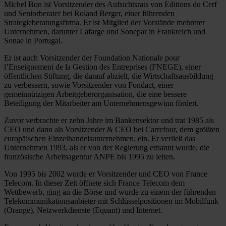
Michel Bon ist Vorsitzender des Aufsichtsrats von Editions du Cerf
und Seniorberater bei Roland Berger, einer führenden
Strategieberatungsfirma. Er ist Mitglied der Vorstände mehrerer
Unternehmen, darunter Lafarge und Sonepar in Frankreich und
Sonae in Portugal.
Er ist auch Vorsitzender der Foundation Nationale pour
l’Enseignement de la Gestion des Entreprises (FNEGE), einer
öffentlichen Stiftung, die darauf abzielt, die Wirtschaftsausbildung
zu verbessern, sowie Vorsitzender von Fondact, einer
gemeinnützigen Arbeitgeberorganisation, die eine bessere
Beteiligung der Mitarbeiter am Unternehmensgewinn fördert.
Zuvor verbrachte er zehn Jahre im Bankensektor und trat 1985 als
CEO und dann als Vorsitzender & CEO bei Carrefour, dem größten
europäischen Einzelhandelsunternehmen, ein. Er verließ das
Unternehmen 1993, als er von der Regierung ernannt wurde, die
französische Arbeitsagentur ANPE bis 1995 zu leiten.
Von 1995 bis 2002 wurde er Vorsitzender und CEO von France
Telecom. In dieser Zeit öffnete sich France Telecom dem
Wettbewerb, ging an die Börse und wurde zu einem der führenden
Telekommunikationsanbieter mit Schlüsselpositionen im Mobilfunk
(Orange), Netzwerkdienste (Equant) und Internet.