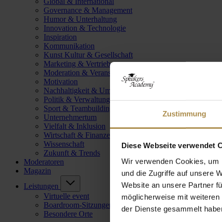
Global & International
Governance & Management
Humor & Unterhaltung
Innovation & Technologie
Inspiration
Kommunikation
Kunst Kultur & Gesellschaft
Marketing & Vertrieb
Moderation & Veranstaltungsleitung
Motivation
Nachhaltigkeit & Umwelt
Politik & Verwaltung
Sport & Teambuilding
Zustimmung
Unternehmertum
Vielfalt & Inklusion
Wirtschaft & Finanzen
Wissenschaft
Diese Webseite verwendet 
Zukunft & Trends
Wir verwenden Cookies, um I
Moderatoren
Magazin
und die Zugriffe auf unsere 
Website an unsere Partner fü
Leistungen
Virtuelle event
möglicherweise mit weiteren
Boardroom-Sitzungen
der Dienste gesammelt habe
Besondere Orte