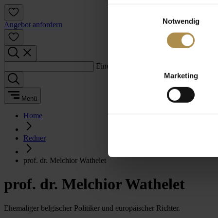
Einwilligungsauswahl
Notwendig
Angebot anfordern
Einen Suchbegriff eingeben:
Marketing
Menü
Home
Redner
prof. dr. Melchior Wathelet
prof. dr. Melchior Wathelet
Ehemaliger belgischer Politiker und europäischer Richter.