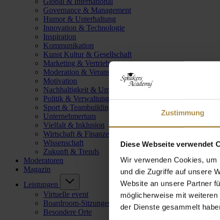
Global & International
Governance & Management
Humor & Unterhaltung
Innovation & Technologie
Inspiration
Kommunikation
Kunst Kultur & Gesellschaft
Marketing & Vertrieb
Moderation & Veranstaltungsleitung
Motivation
Nachhaltigkeit & Umwelt
Politik & Verwaltung
Sport & Teambuilding
Zustimmung
Unternehmertum
Vielfalt & Inklusion
Wirtschaft & Finanzen
Wissenschaft
Diese Webseite verwendet 
Zukunft & Trends
Wir verwenden Cookies, um I
Moderatoren
Magazin
und die Zugriffe auf unsere 
Website an unsere Partner fü
Leistungen
Virtuelle event
möglicherweise mit weiteren
Boardroom-Sitzungen
der Dienste gesammelt habe
Besondere Orte