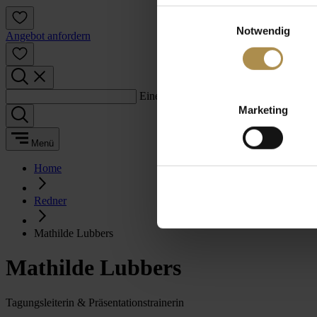
Einwilligungsauswahl
Notwendig
Angebot anfordern
Einen Suchbegriff eingeben:
Marketing
Menü
Home
Redner
Mathilde Lubbers
Mathilde Lubbers
Tagungsleiterin & Präsentationstrainerin