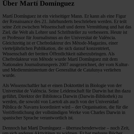
Über Martí Domínguez
Martí Domínguez ist ein vielseitiger Mann. Er kann als eine Figur
der Renaissance des 21. Jahrhunderts beschrieben werden. Er teilt
seine Zeit zwischen Wissenschaft und deren Vermittlung und hat das
Ziel, die Welt als Lehrer und Schriftsteller zu verbessern. Heute ist
er Professor für Journalismus an der Universitat de València.
Gleichzeitig ist er Chefredakteur des Mètode-Magazins, einer
vierteljährlichen Publikation, die sich darauf konzentriert,
Wissenschaft der breiten Öffentlichkeit näherzubringen. Als
Chefredakteur von Mètode wurde Martí Domínguez mit dem
Nationalen Journalismuspreis 2007 ausgezeichnet, der vom Kultur-
und Medienministerium der Generalitat de Catalunya verliehen
wurde.
Als Wissenschaftler hat er einen Doktortitel in Biologie von der
Universitat de València. Seine Leidenschaft für Darwin hat ihn dazu
geführt, Direktor der Biblioteca Darwin (Darwin-Bibliothek) zu
werden, die sowohl von Laetoli als auch von der Universidad
Pública de Navarra koordiniert wird – der Organisation, die für die
Veröffentlichung der vollständigen Werke von Charles Darwin in
spanischer Sprache verantwortlich ist.
Dennoch hat Martí Domínguez – überraschenderweise – noch Zeit,
um sich anderen Aktivitäten zu widmen. Er hat mehrere Bücher