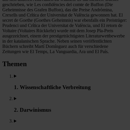
geschrieben, wie Les confidències del comte de Buffon (Die
Geheimnisse des Grafen Buffon), das die Preise Andròmina,
Crexells und Crítica der Universitat de València gewonnen hat. El
secret de Goethe (Goethes Geheimnis) war ebenfalls ein Preisträger:
Prudenci und Crítica der Universitat de València, und El retorn de
Voltaire (Voltaires Rückkehr) wurde mit dem Josep Pla-Preis
ausgezeichnet, einem der prestigeträchtigsten Literaturwettbewerbe
in der katalanischen Sprache. Neben seinen veröffentlichten
Büchern schreibt Martí Domínguez auch für verschiedene
Zeitungen wie El Temps, La Vanguardia, Ara und El País.
Themen
1. Wissenschaftliche Verbreitung
2. Darwinismus