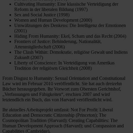
Cultivating Humanity: Eine klassische Verteidigung der
Reform in der liberalen Bildung (1997)
Sex and Social Justice (1998)
Women and Human Development (2000)
Umwälzungen des Denkens: Die Intelligenz der Emotionen
(2001)
Hiding From Humanity: Ekel, Scham und das Recht (2004)
Frontiers of Justice: Behinderung, Nationalität,
Artenmitgliedschaft (2006)
The Clash Within: Demokratie, religiöse Gewalt und Indiens
Zukunft (2007)
Liberty of Conscience: In Verteidigung von Amerikas
Tradition der religiösen Gleichheit (2008)
From Disgust to Humanity: Sexual Orientation and Constitutional
Law wird im Februar 2010 veröffentlicht. Sie hat auch dreizehn
Bücher herausgegeben. Ihr Vorwort zum Obersten Gerichtshof,
„Verfassungen und Fähigkeiten“, erschien 2007 und wird
letztendlich ein Buch, das von Harvard veröffentlicht wird.
Ihr aktuelles Arbeitsprojekt umfasst: Not For Profit: Liberal
Education and Democratic Citizenship (Princeton); The
Cosmopolitan Tradition (Harvard); Creating Capabilities: The
Human Development Approach (Harvard); und Compassion and
Capabilities (Cambridge).