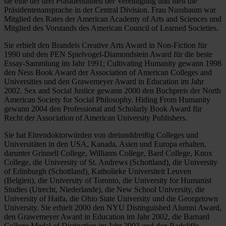
sie eine der drei Präsidentinnen der Vereinigung und hielt die
Präsidentenansprache in der Central Division. Frau Nussbaum war
Mitglied des Rates der American Academy of Arts and Sciences und
Mitglied des Vorstands des American Council of Learned Societies.
Sie erhielt den Brandeis Creative Arts Award in Non-Fiction für
1990 und den PEN Spielvogel-Diamondstein Award für die beste
Essay-Sammlung im Jahr 1991; Cultivating Humanity gewann 1998
den Ness Book Award der Association of American Colleges and
Universities und den Grawemeyer Award in Education im Jahr
2002. Sex and Social Justice gewann 2000 den Buchpreis der North
American Society for Social Philosophy. Hiding From Humanity
gewann 2004 den Professional and Scholarly Book Award für
Recht der Association of American University Publishers.
Sie hat Ehrendoktorwürden von dreiunddreißig Colleges und
Universitäten in den USA, Kanada, Asien und Europa erhalten,
darunter Grinnell College, Williams College, Bard College, Knox
College, die University of St. Andrews (Schottland), die University
of Edinburgh (Schottland), Katholieke Universiteit Leuven
(Belgien), die University of Toronto, die University for Humanist
Studies (Utrecht, Niederlande), die New School University, die
University of Haifa, die Ohio State University und die Georgetown
University. Sie erhielt 2000 den NYU Distinguished Alumni Award,
den Grawemeyer Award in Education im Jahr 2002, die Barnard
College Medal of Distinction im Jahr 2003 und den Radcliffe