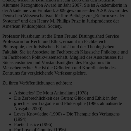
Alumnae Recognition Award im Jahr 2007. Sie ist Akademikerin in
der Akademie von Finnland. 2009 gewann sie den A.SK Award des
Deutschen Wissenschaftsrat für ihre Beiträge zur „Reform sozialer
Systeme“ und den Henry M. Phillips Prize in Jurisprudence der
American Philosophical Society.
Professor Nussbaum ist die Ernst Freund Distinguished Service
Professorin für Recht und Ethik, ernannt im Fachbereich
Philosophie, der Juristischen Fakultät und der Theologischen
Fakultät. Sie ist Associate im Fachbereich Klassische Philologie und
im Fachbereich Politikwissenschaft, Mitglied des Ausschusses für
Südasienstudien und Vorstandsmitglied des Programms für
Menschenrechte. Sie ist die Gründerin und Koordinatorin des
Zentrums für vergleichende Verfassungslehre.
Zu ihren Veröffentlichungen gehören:
Aristoteles‘ De Motu Animalium (1978)
Die Zerbrechlichkeit des Guten: Glück und Ethik in der
griechischen Tragödie und Philosophie (1986, aktualisierte
Ausgabe 2000)
Loves Knowledge (1990) – Die Therapie des Verlangens
(1994)
Poetic Justice (1996)
For Love of Country (1996)