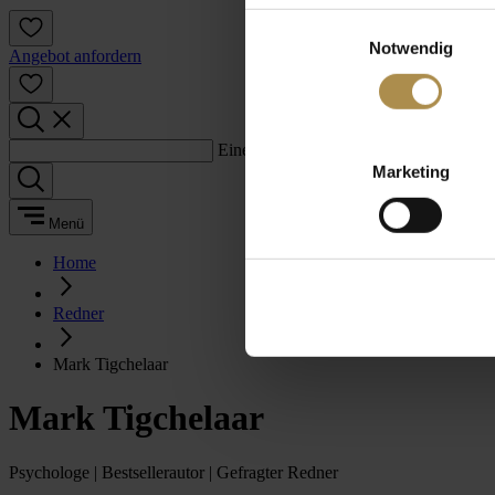
Einwilligungsauswahl
Notwendig
Angebot anfordern
Einen Suchbegriff eingeben:
Marketing
Menü
Home
Redner
Mark Tigchelaar
Mark Tigchelaar
Psychologe | Bestsellerautor | Gefragter Redner