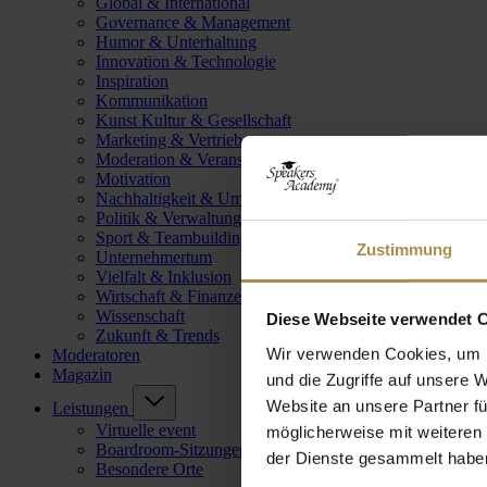
Global & International
Governance & Management
Humor & Unterhaltung
Innovation & Technologie
Inspiration
Kommunikation
Kunst Kultur & Gesellschaft
Marketing & Vertrieb
Moderation & Veranstaltungsleitung
Motivation
Nachhaltigkeit & Umwelt
Politik & Verwaltung
Sport & Teambuilding
Zustimmung
Unternehmertum
Vielfalt & Inklusion
Wirtschaft & Finanzen
Wissenschaft
Diese Webseite verwendet 
Zukunft & Trends
Wir verwenden Cookies, um I
Moderatoren
Magazin
und die Zugriffe auf unsere 
Website an unsere Partner fü
Leistungen
Virtuelle event
möglicherweise mit weiteren
Boardroom-Sitzungen
der Dienste gesammelt habe
Besondere Orte