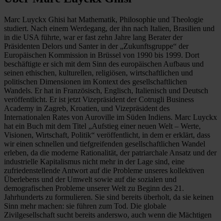
Marc Luyckx Ghisi hat Mathematik, Philosophie und Theologie
studiert. Nach einem Werdegang, der ihn nach Italien, Brasilien und
in die USA führte, war er fast zehn Jahre lang Berater der
Präsidenten Delors und Santer in der „Zukunftsgruppe“ der
Europäischen Kommission in Brüssel von 1990 bis 1999. Dort
beschäftigte er sich mit dem Sinn des europäischen Aufbaus und
seinen ethischen, kulturellen, religiösen, wirtschaftlichen und
politischen Dimensionen im Kontext des gesellschaftlichen
Wandels. Er hat in Französisch, Englisch, Italienisch und Deutsch
veröffentlicht. Er ist jetzt Vizepräsident der Cotrugli Business
Academy in Zagreb, Kroatien, und Vizepräsident des
Internationalen Rates von Auroville im Süden Indiens. Marc Luyckx
hat ein Buch mit dem Titel „Aufstieg einer neuen Welt – Werte,
Visionen, Wirtschaft, Politik“ veröffentlicht, in dem er erklärt, dass
wir einen schnellen und tiefgreifenden gesellschaftlichen Wandel
erleben, da die moderne Rationalität, der patriarchale Ansatz und der
industrielle Kapitalismus nicht mehr in der Lage sind, eine
zufriedenstellende Antwort auf die Probleme unseres kollektiven
Überlebens und der Umwelt sowie auf die sozialen und
demografischen Probleme unserer Welt zu Beginn des 21.
Jahrhunderts zu formulieren. Sie sind bereits überholt, da sie keinen
Sinn mehr machen: sie führen zum Tod. Die globale
Zivilgesellschaft sucht bereits anderswo, auch wenn die Mächtigen