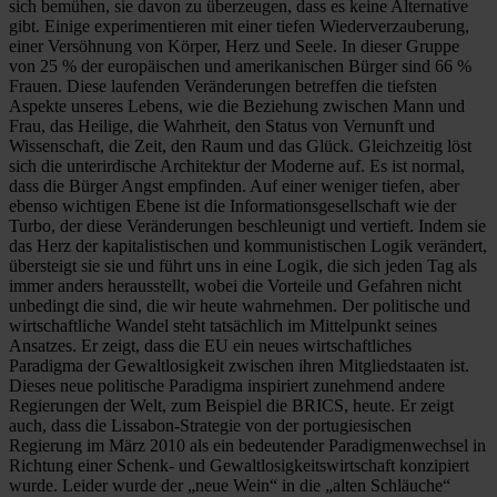
sich bemühen, sie davon zu überzeugen, dass es keine Alternative
gibt. Einige experimentieren mit einer tiefen Wiederverzauberung,
einer Versöhnung von Körper, Herz und Seele. In dieser Gruppe
von 25 % der europäischen und amerikanischen Bürger sind 66 %
Frauen. Diese laufenden Veränderungen betreffen die tiefsten
Aspekte unseres Lebens, wie die Beziehung zwischen Mann und
Frau, das Heilige, die Wahrheit, den Status von Vernunft und
Wissenschaft, die Zeit, den Raum und das Glück. Gleichzeitig löst
sich die unterirdische Architektur der Moderne auf. Es ist normal,
dass die Bürger Angst empfinden. Auf einer weniger tiefen, aber
ebenso wichtigen Ebene ist die Informationsgesellschaft wie der
Turbo, der diese Veränderungen beschleunigt und vertieft. Indem sie
das Herz der kapitalistischen und kommunistischen Logik verändert,
übersteigt sie sie und führt uns in eine Logik, die sich jeden Tag als
immer anders herausstellt, wobei die Vorteile und Gefahren nicht
unbedingt die sind, die wir heute wahrnehmen. Der politische und
wirtschaftliche Wandel steht tatsächlich im Mittelpunkt seines
Ansatzes. Er zeigt, dass die EU ein neues wirtschaftliches
Paradigma der Gewaltlosigkeit zwischen ihren Mitgliedstaaten ist.
Dieses neue politische Paradigma inspiriert zunehmend andere
Regierungen der Welt, zum Beispiel die BRICS, heute. Er zeigt
auch, dass die Lissabon-Strategie von der portugiesischen
Regierung im März 2010 als ein bedeutender Paradigmenwechsel in
Richtung einer Schenk- und Gewaltlosigkeitswirtschaft konzipiert
wurde. Leider wurde der „neue Wein“ in die „alten Schläuche“