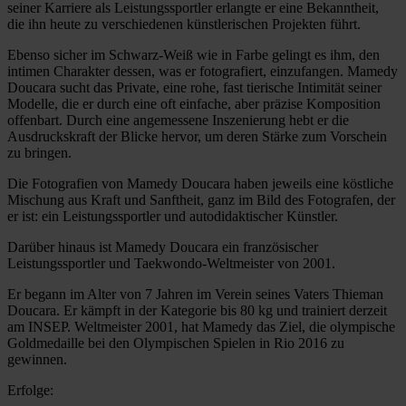
seiner Karriere als Leistungssportler erlangte er eine Bekanntheit,
die ihn heute zu verschiedenen künstlerischen Projekten führt.
Ebenso sicher im Schwarz-Weiß wie in Farbe gelingt es ihm, den
intimen Charakter dessen, was er fotografiert, einzufangen. Mamedy
Doucara sucht das Private, eine rohe, fast tierische Intimität seiner
Modelle, die er durch eine oft einfache, aber präzise Komposition
offenbart. Durch eine angemessene Inszenierung hebt er die
Ausdruckskraft der Blicke hervor, um deren Stärke zum Vorschein
zu bringen.
Die Fotografien von Mamedy Doucara haben jeweils eine köstliche
Mischung aus Kraft und Sanftheit, ganz im Bild des Fotografen, der
er ist: ein Leistungssportler und autodidaktischer Künstler.
Darüber hinaus ist Mamedy Doucara ein französischer
Leistungssportler und Taekwondo-Weltmeister von 2001.
Er begann im Alter von 7 Jahren im Verein seines Vaters Thieman
Doucara. Er kämpft in der Kategorie bis 80 kg und trainiert derzeit
am INSEP. Weltmeister 2001, hat Mamedy das Ziel, die olympische
Goldmedaille bei den Olympischen Spielen in Rio 2016 zu
gewinnen.
Erfolge: