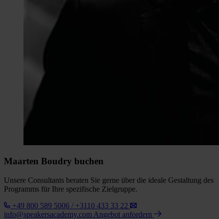
Maarten Boudry buchen
Unsere Consultants beraten Sie gerne über die ideale Gestaltung des
Programms für Ihre spezifische Zielgruppe.
+49 800 589 5006 / +3110 433 33 22
info@speakersacademy.com
Angebot anfordern