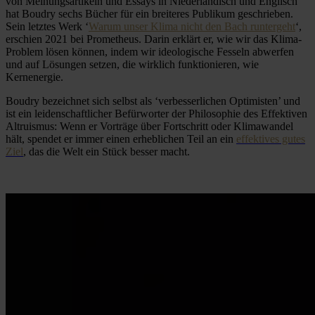
von Meinungsartikeln
und Essays in Niederländisch und
Englisch
hat Boudry sechs Bücher für ein breiteres Publikum geschrieben.
Sein letztes Werk ‘
Warum unser Klima nicht den Bach runtergeht
‘,
erschien 2021 bei Prometheus. Darin erklärt er, wie wir das Klima-
Problem lösen können, indem wir ideologische Fesseln abwerfen
und auf Lösungen setzen, die wirklich funktionieren, wie
Kernenergie.
Boudry bezeichnet sich selbst als ‘verbesserlichen Optimisten’ und
ist ein leidenschaftlicher Befürworter der Philosophie des Effektiven
Altruismus: Wenn er Vorträge über Fortschritt oder Klimawandel
hält, spendet er immer einen erheblichen Teil an ein
effektives gutes
Ziel
, das die Welt ein Stück besser macht.