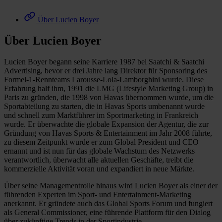
Über Lucien Boyer
Über Lucien Boyer
Lucien Boyer begann seine Karriere 1987 bei Saatchi & Saatchi
Advertising, bevor er drei Jahre lang Direktor für Sponsoring des
Formel-1-Rennteams Larousse-Lola-Lamborghini wurde. Diese
Erfahrung half ihm, 1991 die LMG (Lifestyle Marketing Group) in
Paris zu gründen, die 1998 von Havas übernommen wurde, um die
Sportabteilung zu starten, die in Havas Sports umbenannt wurde
und schnell zum Marktführer im Sportmarketing in Frankreich
wurde. Er überwachte die globale Expansion der Agentur, die zur
Gründung von Havas Sports & Entertainment im Jahr 2008 führte,
zu diesem Zeitpunkt wurde er zum Global President und CEO
ernannt und ist nun für das globale Wachstum des Netzwerks
verantwortlich, überwacht alle aktuellen Geschäfte, treibt die
kommerzielle Aktivität voran und expandiert in neue Märkte.
Über seine Managementrolle hinaus wird Lucien Boyer als einer der
führenden Experten im Sport- und Entertainment-Marketing
anerkannt. Er gründete auch das Global Sports Forum und fungiert
als General Commissioner, eine führende Plattform für den Dialog
über zukünftige Trends in der Sportindustrie.