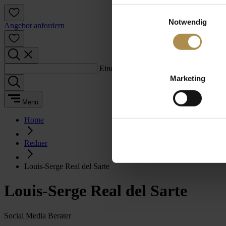
Einwilligungsauswahl
Notwendig
Angebot anfordern
Einen Suchbegriff eingeben:
Marketing
Menü
Home
Redner
Louis-Serge Real del Sarte
Louis-Serge Real del Sarte
Social Media Berater