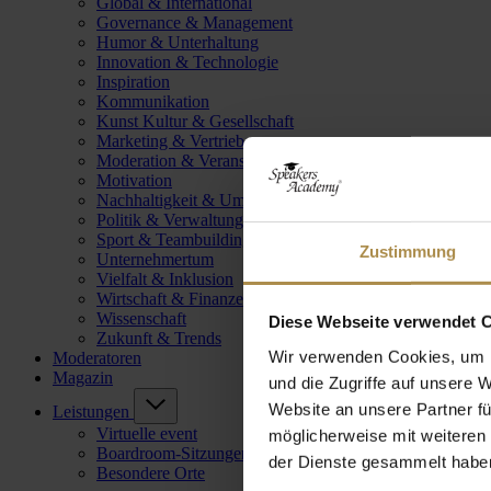
Global & International
Governance & Management
Humor & Unterhaltung
Innovation & Technologie
Inspiration
Kommunikation
Kunst Kultur & Gesellschaft
Marketing & Vertrieb
Moderation & Veranstaltungsleitung
Motivation
Nachhaltigkeit & Umwelt
Politik & Verwaltung
Sport & Teambuilding
Zustimmung
Unternehmertum
Vielfalt & Inklusion
Wirtschaft & Finanzen
Wissenschaft
Diese Webseite verwendet 
Zukunft & Trends
Wir verwenden Cookies, um I
Moderatoren
Magazin
und die Zugriffe auf unsere 
Website an unsere Partner fü
Leistungen
Virtuelle event
möglicherweise mit weiteren
Boardroom-Sitzungen
der Dienste gesammelt habe
Besondere Orte