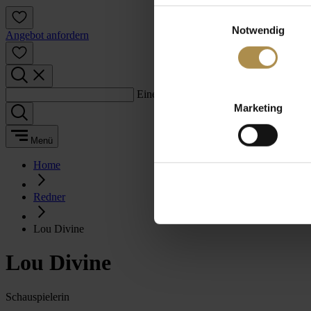
Einwilligungsauswahl
Notwendig
Angebot anfordern
Einen Suchbegriff eingeben:
Marketing
Menü
Home
Redner
Lou Divine
Lou Divine
Schauspielerin