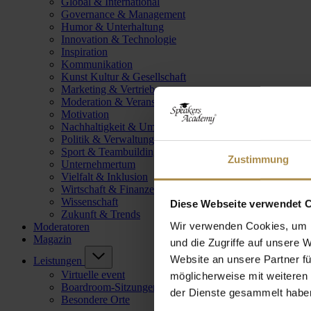
Global & International
Governance & Management
Humor & Unterhaltung
Innovation & Technologie
Inspiration
Kommunikation
Kunst Kultur & Gesellschaft
Marketing & Vertrieb
Moderation & Veranstaltungsleitung
Motivation
Nachhaltigkeit & Umwelt
Politik & Verwaltung
Sport & Teambuilding
Zustimmung
Unternehmertum
Vielfalt & Inklusion
Wirtschaft & Finanzen
Wissenschaft
Diese Webseite verwendet 
Zukunft & Trends
Wir verwenden Cookies, um I
Moderatoren
Magazin
und die Zugriffe auf unsere 
Website an unsere Partner fü
Leistungen
Virtuelle event
möglicherweise mit weiteren
Boardroom-Sitzungen
der Dienste gesammelt habe
Besondere Orte