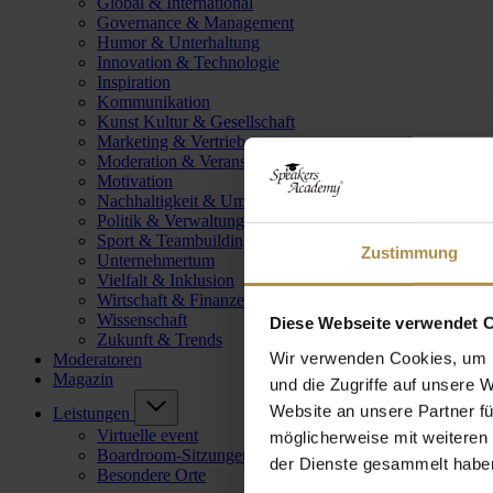
Global & International
Governance & Management
Humor & Unterhaltung
Innovation & Technologie
Inspiration
Kommunikation
Kunst Kultur & Gesellschaft
Marketing & Vertrieb
Moderation & Veranstaltungsleitung
Motivation
Nachhaltigkeit & Umwelt
Politik & Verwaltung
Sport & Teambuilding
Zustimmung
Unternehmertum
Vielfalt & Inklusion
Wirtschaft & Finanzen
Wissenschaft
Diese Webseite verwendet 
Zukunft & Trends
Wir verwenden Cookies, um I
Moderatoren
Magazin
und die Zugriffe auf unsere 
Website an unsere Partner fü
Leistungen
Virtuelle event
möglicherweise mit weiteren
Boardroom-Sitzungen
der Dienste gesammelt habe
Besondere Orte