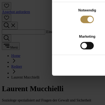
Einwilligungsauswahl
Notwendig
Angebot anfordern
Einen Suchbegriff eingeben:
Marketing
Menü
Home
Redner
Laurent Mucchielli
Laurent Mucchielli
Soziologe spezialisiert auf Fragen der Gewalt und Sicherheit