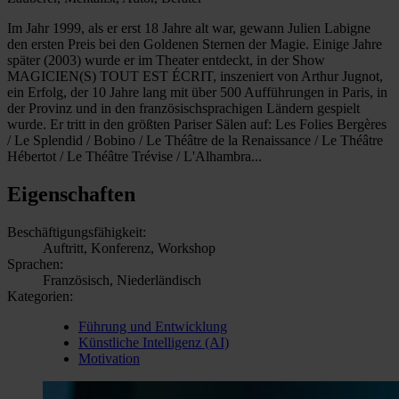
Im Jahr 1999, als er erst 18 Jahre alt war, gewann Julien Labigne
den ersten Preis bei den Goldenen Sternen der Magie. Einige Jahre
später (2003) wurde er im Theater entdeckt, in der Show
MAGICIEN(S) TOUT EST ÉCRIT, inszeniert von Arthur Jugnot,
ein Erfolg, der 10 Jahre lang mit über 500 Aufführungen in Paris, in
der Provinz und in den französischsprachigen Ländern gespielt
wurde. Er tritt in den größten Pariser Sälen auf: Les Folies Bergères
/ Le Splendid / Bobino / Le Théâtre de la Renaissance / Le Théâtre
Hébertot / Le Théâtre Trévise / L'Alhambra...
Eigenschaften
Beschäftigungsfähigkeit:
Auftritt, Konferenz, Workshop
Sprachen:
Französisch, Niederländisch
Kategorien:
Führung und Entwicklung
Künstliche Intelligenz (AI)
Motivation