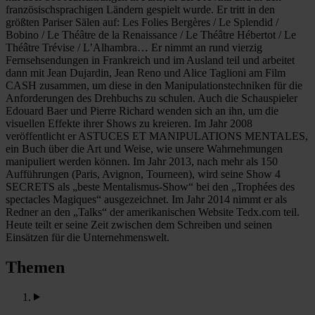
französischsprachigen Ländern gespielt wurde. Er tritt in den
größten Pariser Sälen auf: Les Folies Bergères / Le Splendid /
Bobino / Le Théâtre de la Renaissance / Le Théâtre Hébertot / Le
Théâtre Trévise / L’Alhambra… Er nimmt an rund vierzig
Fernsehsendungen in Frankreich und im Ausland teil und arbeitet
dann mit Jean Dujardin, Jean Reno und Alice Taglioni am Film
CASH zusammen, um diese in den Manipulationstechniken für die
Anforderungen des Drehbuchs zu schulen. Auch die Schauspieler
Edouard Baer und Pierre Richard wenden sich an ihn, um die
visuellen Effekte ihrer Shows zu kreieren. Im Jahr 2008
veröffentlicht er ASTUCES ET MANIPULATIONS MENTALES,
ein Buch über die Art und Weise, wie unsere Wahrnehmungen
manipuliert werden können. Im Jahr 2013, nach mehr als 150
Aufführungen (Paris, Avignon, Tourneen), wird seine Show 4
SECRETS als „beste Mentalismus-Show“ bei den „Trophées des
spectacles Magiques“ ausgezeichnet. Im Jahr 2014 nimmt er als
Redner an den „Talks“ der amerikanischen Website Tedx.com teil.
Heute teilt er seine Zeit zwischen dem Schreiben und seinen
Einsätzen für die Unternehmenswelt.
Themen