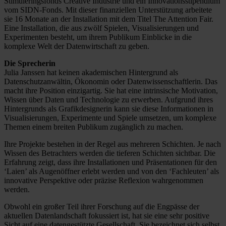
Stimuleringsfonds Creative Industrie und ein Innovationsstipendium
vom SIDN-Fonds. Mit dieser finanziellen Unterstützung arbeitete
sie 16 Monate an der Installation mit dem Titel The Attention Fair.
Eine Installation, die aus zwölf Spielen, Visualisierungen und
Experimenten besteht, um ihrem Publikum Einblicke in die
komplexe Welt der Datenwirtschaft zu geben.
Die Sprecherin
Julia Janssen hat keinen akademischen Hintergrund als
Datenschutzanwältin, Ökonomin oder Datenwissenschaftlerin. Das
macht ihre Position einzigartig. Sie hat eine intrinsische Motivation,
Wissen über Daten und Technologie zu erwerben. Aufgrund ihres
Hintergrunds als Grafikdesignerin kann sie diese Informationen in
Visualisierungen, Experimente und Spiele umsetzen, um komplexe
Themen einem breiten Publikum zugänglich zu machen.
Ihre Projekte bestehen in der Regel aus mehreren Schichten. Je nach
Wissen des Betrachters werden die tieferen Schichten sichtbar. Die
Erfahrung zeigt, dass ihre Installationen und Präsentationen für den
‘Laien’ als Augenöffner erlebt werden und von den ‘Fachleuten’ als
innovative Perspektive oder präzise Reflexion wahrgenommen
werden.
Obwohl ein großer Teil ihrer Forschung auf die Engpässe der
aktuellen Datenlandschaft fokussiert ist, hat sie eine sehr positive
Sicht auf eine datengestützte Gesellschaft. Sie bezeichnet sich selbst