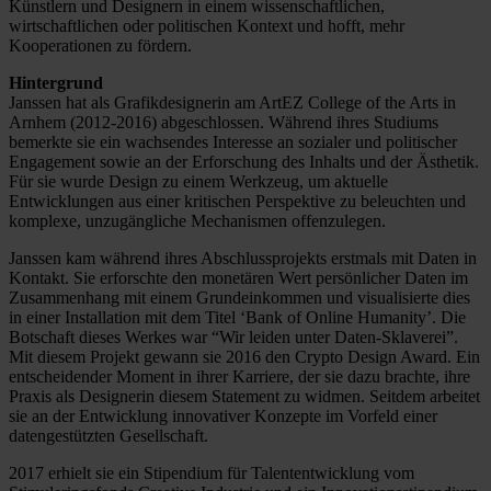
Künstlern und Designern in einem wissenschaftlichen,
wirtschaftlichen oder politischen Kontext und hofft, mehr
Kooperationen zu fördern.
Hintergrund
Janssen hat als Grafikdesignerin am ArtEZ College of the Arts in
Arnhem (2012-2016) abgeschlossen. Während ihres Studiums
bemerkte sie ein wachsendes Interesse an sozialer und politischer
Engagement sowie an der Erforschung des Inhalts und der Ästhetik.
Für sie wurde Design zu einem Werkzeug, um aktuelle
Entwicklungen aus einer kritischen Perspektive zu beleuchten und
komplexe, unzugängliche Mechanismen offenzulegen.
Janssen kam während ihres Abschlussprojekts erstmals mit Daten in
Kontakt. Sie erforschte den monetären Wert persönlicher Daten im
Zusammenhang mit einem Grundeinkommen und visualisierte dies
in einer Installation mit dem Titel ‘Bank of Online Humanity’. Die
Botschaft dieses Werkes war “Wir leiden unter Daten-Sklaverei”.
Mit diesem Projekt gewann sie 2016 den Crypto Design Award. Ein
entscheidender Moment in ihrer Karriere, der sie dazu brachte, ihre
Praxis als Designerin diesem Statement zu widmen. Seitdem arbeitet
sie an der Entwicklung innovativer Konzepte im Vorfeld einer
datengestützten Gesellschaft.
2017 erhielt sie ein Stipendium für Talententwicklung vom