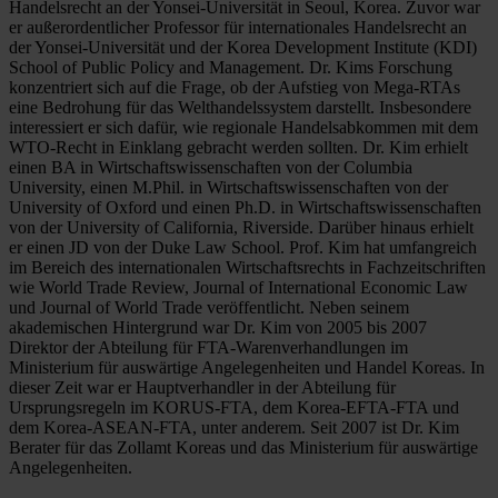
Handelsrecht an der Yonsei-Universität in Seoul, Korea. Zuvor war
er außerordentlicher Professor für internationales Handelsrecht an
der Yonsei-Universität und der Korea Development Institute (KDI)
School of Public Policy and Management. Dr. Kims Forschung
konzentriert sich auf die Frage, ob der Aufstieg von Mega-RTAs
eine Bedrohung für das Welthandelssystem darstellt. Insbesondere
interessiert er sich dafür, wie regionale Handelsabkommen mit dem
WTO-Recht in Einklang gebracht werden sollten. Dr. Kim erhielt
einen BA in Wirtschaftswissenschaften von der Columbia
University, einen M.Phil. in Wirtschaftswissenschaften von der
University of Oxford und einen Ph.D. in Wirtschaftswissenschaften
von der University of California, Riverside. Darüber hinaus erhielt
er einen JD von der Duke Law School. Prof. Kim hat umfangreich
im Bereich des internationalen Wirtschaftsrechts in Fachzeitschriften
wie World Trade Review, Journal of International Economic Law
und Journal of World Trade veröffentlicht. Neben seinem
akademischen Hintergrund war Dr. Kim von 2005 bis 2007
Direktor der Abteilung für FTA-Warenverhandlungen im
Ministerium für auswärtige Angelegenheiten und Handel Koreas. In
dieser Zeit war er Hauptverhandler in der Abteilung für
Ursprungsregeln im KORUS-FTA, dem Korea-EFTA-FTA und
dem Korea-ASEAN-FTA, unter anderem. Seit 2007 ist Dr. Kim
Berater für das Zollamt Koreas und das Ministerium für auswärtige
Angelegenheiten.