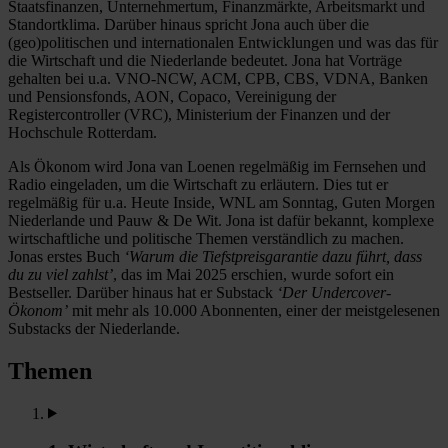
Staatsfinanzen, Unternehmertum, Finanzmärkte, Arbeitsmarkt und
Standortklima. Darüber hinaus spricht Jona auch über die
(geo)politischen und internationalen Entwicklungen und was das für
die Wirtschaft und die Niederlande bedeutet. Jona hat Vorträge
gehalten bei u.a. VNO-NCW, ACM, CPB, CBS, VDNA, Banken
und Pensionsfonds, AON, Copaco, Vereinigung der
Registercontroller (VRC), Ministerium der Finanzen und der
Hochschule Rotterdam.
Als Ökonom wird Jona van Loenen regelmäßig im Fernsehen und
Radio eingeladen, um die Wirtschaft zu erläutern. Dies tut er
regelmäßig für u.a. Heute Inside, WNL am Sonntag, Guten Morgen
Niederlande und Pauw & De Wit. Jona ist dafür bekannt, komplexe
wirtschaftliche und politische Themen verständlich zu machen.
Jonas erstes Buch
‘Warum die Tiefstpreisgarantie dazu führt, dass
du zu viel zahlst’
, das im Mai 2025 erschien, wurde sofort ein
Bestseller. Darüber hinaus hat er Substack
‘Der Undercover-
Ökonom’
mit mehr als 10.000 Abonnenten, einer der meistgelesenen
Substacks der Niederlande.
Themen