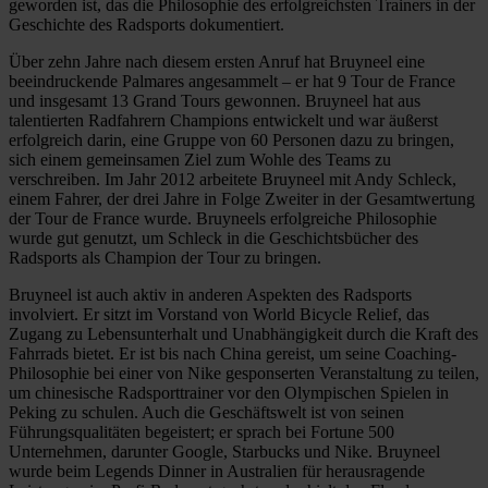
geworden ist, das die Philosophie des erfolgreichsten Trainers in der
Geschichte des Radsports dokumentiert.
Über zehn Jahre nach diesem ersten Anruf hat Bruyneel eine
beeindruckende Palmares angesammelt – er hat 9 Tour de France
und insgesamt 13 Grand Tours gewonnen. Bruyneel hat aus
talentierten Radfahrern Champions entwickelt und war äußerst
erfolgreich darin, eine Gruppe von 60 Personen dazu zu bringen,
sich einem gemeinsamen Ziel zum Wohle des Teams zu
verschreiben. Im Jahr 2012 arbeitete Bruyneel mit Andy Schleck,
einem Fahrer, der drei Jahre in Folge Zweiter in der Gesamtwertung
der Tour de France wurde. Bruyneels erfolgreiche Philosophie
wurde gut genutzt, um Schleck in die Geschichtsbücher des
Radsports als Champion der Tour zu bringen.
Bruyneel ist auch aktiv in anderen Aspekten des Radsports
involviert. Er sitzt im Vorstand von World Bicycle Relief, das
Zugang zu Lebensunterhalt und Unabhängigkeit durch die Kraft des
Fahrrads bietet. Er ist bis nach China gereist, um seine Coaching-
Philosophie bei einer von Nike gesponserten Veranstaltung zu teilen,
um chinesische Radsporttrainer vor den Olympischen Spielen in
Peking zu schulen. Auch die Geschäftswelt ist von seinen
Führungsqualitäten begeistert; er sprach bei Fortune 500
Unternehmen, darunter Google, Starbucks und Nike. Bruyneel
wurde beim Legends Dinner in Australien für herausragende