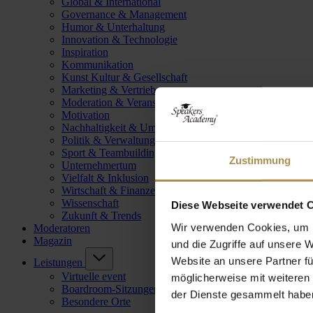
Global & International
Governance & Management
Humor & Unterhaltung
Innovation & Technologie
Inspiration
Kommunikation
Kunst Kultur & Gesellschaft
Marketing & Vertrieb
Moderation & Veranstaltungsleitung
Motivation
Nachhaltigkeit & Umwelt
Politik & Verwaltung
Sport & Teambuilding
Zustimmung
Unternehmertum
Vielfalt & Inklusion
Wirtschaft & Finanzen
Wissenschaft
Diese Webseite verwendet 
Zukunft & Trends
Wir verwenden Cookies, um I
Moderatoren
Magazin
und die Zugriffe auf unsere 
Website an unsere Partner fü
Leistungen
Virtuelle event
möglicherweise mit weiteren
Boardroom-Sitzungen
der Dienste gesammelt habe
Besondere Orte