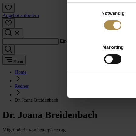
Einwilligungsauswahl
Notwendig
Angebot anfordern
Einen Suchbegriff eingeben:
Marketing
Menü
Home
Redner
Dr. Joana Breidenbach
Dr. Joana Breidenbach
Mitgründerin von betterplace.org