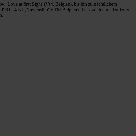
'Love at first Sight' (Vt4, Belgien), bis hin zu nächtlichem
' RTL4 NL, 'Levenslijn' VTM Belgien). Jo ist auch ein talentierter
n.