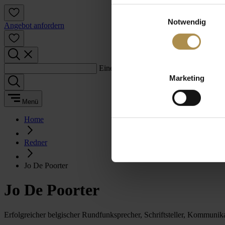
Einwilligungsauswahl
Notwendig
Angebot anfordern
Einen Suchbegriff eingeben:
Marketing
Menü
Home
Redner
Jo De Poorter
Jo De Poorter
Erfolgreicher belgischer Rundfunksprecher, Schriftsteller, Kommunik