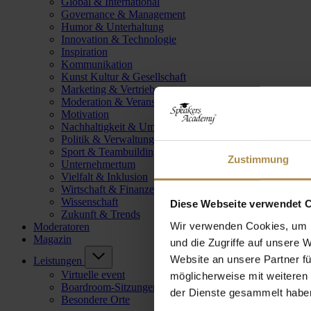
Global & International
Governance & Management
Humor & Unterhaltung
Innovation & Technologie
Inspiration
Kommunikation
Kunst Kultur & Gesellschaft
Marketing & Vertrieb
Moderation & Veranstaltungsleitung
Motivation
Nachhaltigkeit & Umwelt
Politik & Verwaltung
Sport & Teambuilding
Zustimmung
Unternehmertum
Vielfalt & Inklusion
Wirtschaft & Finanzen
Wissenschaft
Diese Webseite verwendet 
Zukunft & Trends
Wir verwenden Cookies, um I
Moderatoren
Magazin
und die Zugriffe auf unsere 
Website an unsere Partner fü
Leistungen
Virtuelle event
möglicherweise mit weiteren
Boardroom-Sitzungen
der Dienste gesammelt habe
Besondere Orte