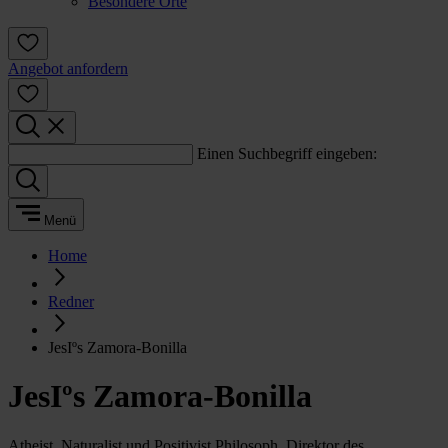
Besondere Orte
Angebot anfordern
Einen Suchbegriff eingeben:
Menü
Home
Redner
JesIºs Zamora-Bonilla
JesIºs Zamora-Bonilla
Atheist, Naturalist und Positivist Philosoph. Direktor des