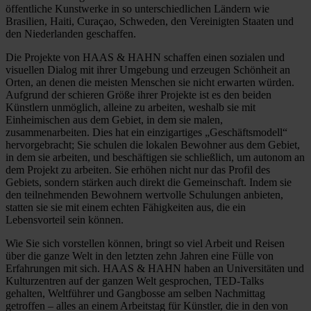
öffentliche Kunstwerke in so unterschiedlichen Ländern wie
Brasilien, Haiti, Curaçao, Schweden, den Vereinigten Staaten und
den Niederlanden geschaffen.
Die Projekte von HAAS & HAHN schaffen einen sozialen und
visuellen Dialog mit ihrer Umgebung und erzeugen Schönheit an
Orten, an denen die meisten Menschen sie nicht erwarten würden.
Aufgrund der schieren Größe ihrer Projekte ist es den beiden
Künstlern unmöglich, alleine zu arbeiten, weshalb sie mit
Einheimischen aus dem Gebiet, in dem sie malen,
zusammenarbeiten. Dies hat ein einzigartiges „Geschäftsmodell“
hervorgebracht; Sie schulen die lokalen Bewohner aus dem Gebiet,
in dem sie arbeiten, und beschäftigen sie schließlich, um autonom an
dem Projekt zu arbeiten. Sie erhöhen nicht nur das Profil des
Gebiets, sondern stärken auch direkt die Gemeinschaft. Indem sie
den teilnehmenden Bewohnern wertvolle Schulungen anbieten,
statten sie sie mit einem echten Fähigkeiten aus, die ein
Lebensvorteil sein können.
Wie Sie sich vorstellen können, bringt so viel Arbeit und Reisen
über die ganze Welt in den letzten zehn Jahren eine Fülle von
Erfahrungen mit sich. HAAS & HAHN haben an Universitäten und
Kulturzentren auf der ganzen Welt gesprochen, TED-Talks
gehalten, Weltführer und Gangbosse am selben Nachmittag
getroffen – alles an einem Arbeitstag für Künstler, die in den von