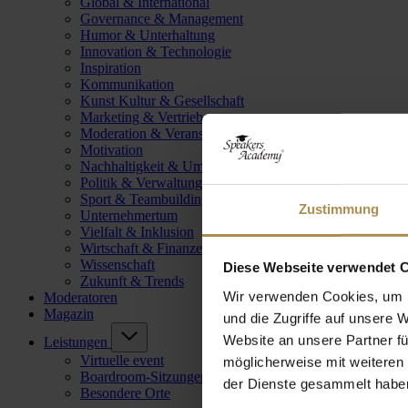
Global & International
Governance & Management
Humor & Unterhaltung
Innovation & Technologie
Inspiration
Kommunikation
Kunst Kultur & Gesellschaft
Marketing & Vertrieb
Moderation & Veranstaltungsleitung
Motivation
Nachhaltigkeit & Umwelt
Politik & Verwaltung
Sport & Teambuilding
Zustimmung
Unternehmertum
Vielfalt & Inklusion
Wirtschaft & Finanzen
Wissenschaft
Diese Webseite verwendet 
Zukunft & Trends
Wir verwenden Cookies, um I
Moderatoren
Magazin
und die Zugriffe auf unsere 
Website an unsere Partner fü
Leistungen
Virtuelle event
möglicherweise mit weiteren
Boardroom-Sitzungen
der Dienste gesammelt habe
Besondere Orte