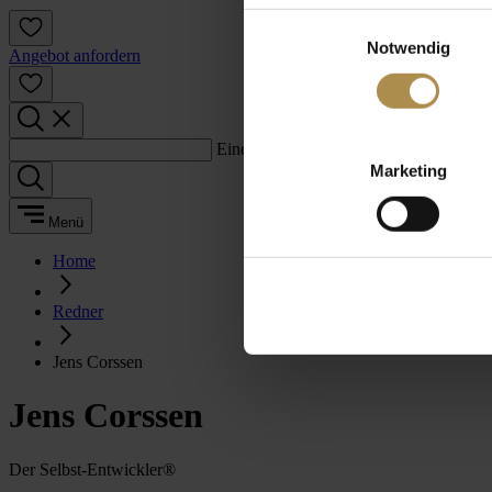
Einwilligungsauswahl
Notwendig
Angebot anfordern
Einen Suchbegriff eingeben:
Marketing
Menü
Home
Redner
Jens Corssen
Jens Corssen
Der Selbst-Entwickler®