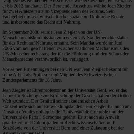
Mitglied des Beratenden Ausschusses wiederzuwählen, ein Amt, das
er bis 2012 innehatte. Der Beratende Ausschuss wählte Jean Ziegler
für zwei Amtszeiten zum Vizepräsidenten des Forums. Sein
Fachgebiet umfasst wirtschaftliche, soziale und kulturelle Rechte
und insbesondere das Recht auf Nahrung.
Im September 2000 wurde Jean Ziegler von der UN-
Menschenrechtskommission zum ersten UN-Sonderberichterstatter
für das Recht auf Nahrung ernannt. Sein Mandat wurde im Juni
2006 vom neu geschaffenen zwischenstaatlichen Mechanismus des
UN-Menschenrechtsrats, der für die Förderung und den Schutz der
Menschenrechte verantwortlich ist, verlängert.
Vor seinen Ernennungen bei den UN war Jean Ziegler bekannt für
seine Arbeit als Professor und Mitglied des Schweizerischen
Bundesparlaments für 18 Jahre.
Jean Ziegler ist Ehrenprofessor an der Universität Genf, wo er das
Labor für Soziologie zur Erforschung der Gesellschaften der Dritten
Welt gründete. Der Großteil seiner akademischen Arbeit
konzentrierte sich auf Entwicklungsländer. Jean Ziegler hat auch am
l’Institut d’études politiques de l’Université de Grenoble und der
Université de Paris I ­ Sorbonne gelehrt. Er ist auch als Anwalt
qualifiziert, mit Doktorgraden in Rechtswissenschaften und
Soziologie von der Universität Bern und einer Zulassung bei der
Anwaltskammer Genf.