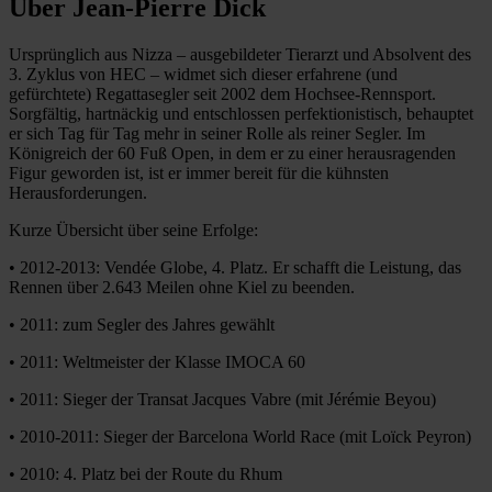
Über Jean-Pierre Dick
Ursprünglich aus Nizza – ausgebildeter Tierarzt und Absolvent des
3. Zyklus von HEC – widmet sich dieser erfahrene (und
gefürchtete) Regattasegler seit 2002 dem Hochsee-Rennsport.
Sorgfältig, hartnäckig und entschlossen perfektionistisch, behauptet
er sich Tag für Tag mehr in seiner Rolle als reiner Segler. Im
Königreich der 60 Fuß Open, in dem er zu einer herausragenden
Figur geworden ist, ist er immer bereit für die kühnsten
Herausforderungen.
Kurze Übersicht über seine Erfolge:
• 2012-2013: Vendée Globe, 4. Platz. Er schafft die Leistung, das
Rennen über 2.643 Meilen ohne Kiel zu beenden.
• 2011: zum Segler des Jahres gewählt
• 2011: Weltmeister der Klasse IMOCA 60
• 2011: Sieger der Transat Jacques Vabre (mit Jérémie Beyou)
• 2010-2011: Sieger der Barcelona World Race (mit Loïck Peyron)
• 2010: 4. Platz bei der Route du Rhum