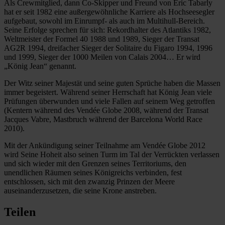
Als Crewmitglied, dann Co-Skipper und Freund von Éric Tabarly
hat er seit 1982 eine außergewöhnliche Karriere als Hochseesegler
aufgebaut, sowohl im Einrumpf- als auch im Multihull-Bereich.
Seine Erfolge sprechen für sich: Rekordhalter des Atlantiks 1982,
Weltmeister der Formel 40 1988 und 1989, Sieger der Transat
AG2R 1994, dreifacher Sieger der Solitaire du Figaro 1994, 1996
und 1999, Sieger der 1000 Meilen von Calais 2004… Er wird
„König Jean“ genannt.
Der Witz seiner Majestät und seine guten Sprüche haben die Massen
immer begeistert. Während seiner Herrschaft hat König Jean viele
Prüfungen überwunden und viele Fallen auf seinem Weg getroffen
(Kentern während des Vendée Globe 2008, während der Transat
Jacques Vabre, Mastbruch während der Barcelona World Race
2010).
Mit der Ankündigung seiner Teilnahme am Vendée Globe 2012
wird Seine Hoheit also seinen Turm im Tal der Verrückten verlassen
und sich wieder mit den Grenzen seines Territoriums, den
unendlichen Räumen seines Königreichs verbinden, fest
entschlossen, sich mit den zwanzig Prinzen der Meere
auseinanderzusetzen, die seine Krone anstreben.
Teilen