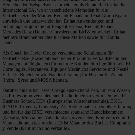
Bereichen ist. Beispielsweise arbeitet er als Berater bei Carlandia
Internacional SA, wo er verschiedene Methoden für die
Vertriebsnetze der Marken Renault España und Fiat Group Spain
entwickelt und angewendet hat. Er hat Anwendungen und
Schulungsprogramme für Peugeot España, Renault España,
Mercedes Benz (Daimler Chrysler) und BMW entwickelt. Er hat
mehrere Branchenberichte für diese Marken sowie für Honda
erstellt.
Als Coach hat Javier Ortego verschiedene Schulungen für
Vertriebsnetze (Präsentationen neuer Produkte, Verkaufstechniken,
Managementfähigkeiten) für mehrere Kunden durchgeführt, wie El
Corte Inglés, Pescanova, Equipos Mecánicos Servicios und Nestlé.
Er hat in Bereichen wie Handelsberatung für Hispanofil, Atlante
(Indra), Syrsa und MOSA beraten.
Darüber hinaus hat Javier Ortego ausreichend Zeit, um sein Wissen
als Professor an verschiedenen Institutionen zu verbreiten, wie IE
Business School, EEN (Europäische Wirtschaftsschule), ESIC,
ICADE, Coventry University. Als Redner hat er ebenfalls Erfahrung
und hat für das IESE, verschiedene spanische Handelskammern
(Navarra, Murcia und Valladolid), Universitäten, Konferenzen und
Veranstaltungen gesprochen. Er ist Mitautor des Buches Cómprame
y Vende (Kauf mich und verkaufe).