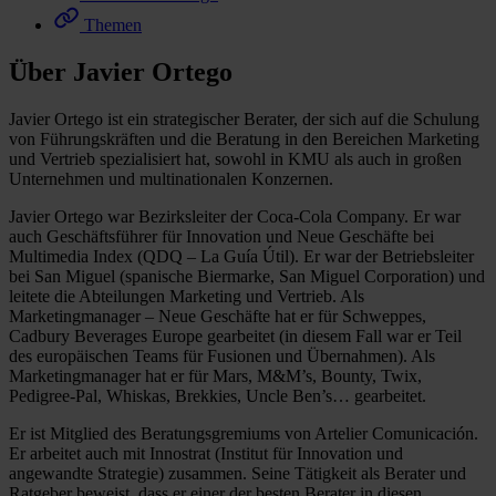
Themen
Über Javier Ortego
Javier Ortego ist ein strategischer Berater, der sich auf die Schulung
von Führungskräften und die Beratung in den Bereichen Marketing
und Vertrieb spezialisiert hat, sowohl in KMU als auch in großen
Unternehmen und multinationalen Konzernen.
Javier Ortego war Bezirksleiter der Coca-Cola Company. Er war
auch Geschäftsführer für Innovation und Neue Geschäfte bei
Multimedia Index (QDQ – La Guía Útil). Er war der Betriebsleiter
bei San Miguel (spanische Biermarke, San Miguel Corporation) und
leitete die Abteilungen Marketing und Vertrieb. Als
Marketingmanager – Neue Geschäfte hat er für Schweppes,
Cadbury Beverages Europe gearbeitet (in diesem Fall war er Teil
des europäischen Teams für Fusionen und Übernahmen). Als
Marketingmanager hat er für Mars, M&M’s, Bounty, Twix,
Pedigree-Pal, Whiskas, Brekkies, Uncle Ben’s… gearbeitet.
Er ist Mitglied des Beratungsgremiums von Artelier Comunicación.
Er arbeitet auch mit Innostrat (Institut für Innovation und
angewandte Strategie) zusammen. Seine Tätigkeit als Berater und
Ratgeber beweist, dass er einer der besten Berater in diesen