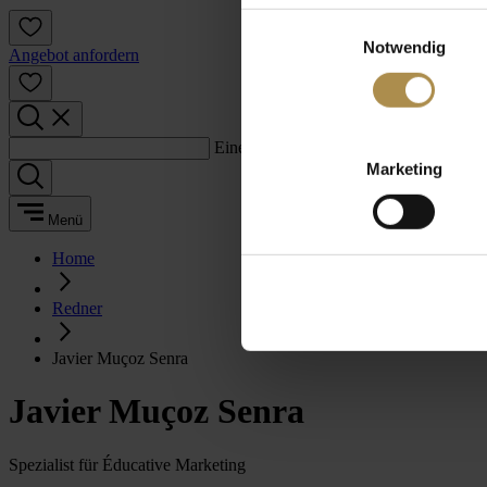
Einwilligungsauswahl
Notwendig
Angebot anfordern
Einen Suchbegriff eingeben:
Marketing
Menü
Home
Redner
Javier Muçoz Senra
Javier Muçoz Senra
Spezialist für Éducative Marketing