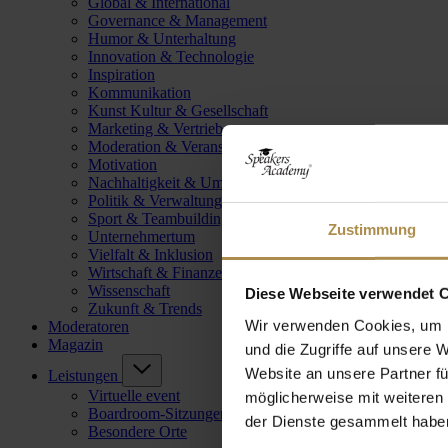
Global & International
Governance & Management
Humor & Unterhaltung
Innovation & Technologie
Inspiration
Kommunikation
Kunst Kultur & Gesellschaft
Marketing & Vertrieb
Moderation & Veranstaltungsleitung
Motivation
Nachhaltigkeit & Umwelt
Politik & Verwaltung
Sport & Teambuilding
Zustimmung
Unternehmertum
Vielfalt & Inklusion
Wirtschaft & Finanzen
Wissenschaft
Diese Webseite verwendet 
Zukunft & Trends
Wir verwenden Cookies, um I
Moderatoren
Magazin
und die Zugriffe auf unsere 
Website an unsere Partner fü
Leistungen
Virtuelle event
möglicherweise mit weiteren
Boardroom-Sitzungen
der Dienste gesammelt habe
Besondere Orte