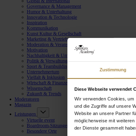
Global & International
Governance & Management
Humor & Unterhaltung
Innovation & Technologie
Inspiration
Kommunikation
Kunst Kultur & Gesellschaft
Marketing & Vertrieb
Moderation & Veranstaltungsleitung
Motivation
Nachhaltigkeit & Umwelt
Politik & Verwaltung
Sport & Teambuilding
Zustimmung
Unternehmertum
Vielfalt & Inklusion
Wirtschaft & Finanzen
Wissenschaft
Diese Webseite verwendet 
Zukunft & Trends
Wir verwenden Cookies, um I
Moderatoren
Magazin
und die Zugriffe auf unsere 
Website an unsere Partner fü
Leistungen
Virtuelle event
möglicherweise mit weiteren
Boardroom-Sitzungen
der Dienste gesammelt habe
Besondere Orte