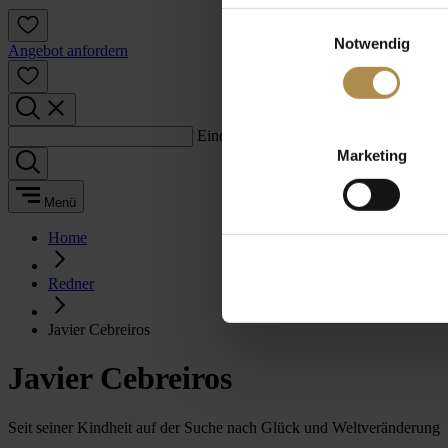
Einwilligungsauswahl
Notwendig
Angebot anfordern
Einen Suchbegriff eingeben:
Marketing
Menü
Home
Redner
Javier Cebreiros
Javier Cebreiros
Seit seiner Kindheit auf der Suche nach Glück und Weltveränderung