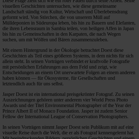
Diese Frage zieht sich wie ein roter Faden durch seine Arbeit. Seine
visuellen Geschichten untersuchen, wie diese gemeinsame
Landschaft ständig von Kultur, Wirtschaft und Überlebensdrang
geformt wird. Von Störchen, die von unserem Müll auf
Mülldeponien in Südeuropa leben, bis hin zu Bauern und Elefanten,
die ihren Lebensraum in Sambia teilen, von heiligen Affen in Japan
bis hin zu Gemeinschaften in den Karpaten, die nach Wegen
suchen, um mit Wölfen und Bären zusammenzuleben.
Mit einem Hintergrund in der Ökologie betrachtet Doest diese
Geschichten als Teil eines größeren Systems, in dem nichts für sich
allein steht. In seinen Vorträgen verbindet er kraftvolle Fotografie
mit persönlichen Erfahrungen aus dem Feld und zeigt, wie
Entscheidungen an einem Ort unerwartete Folgen an einem anderen
haben können — für Ökosysteme, für Gesellschaften und
letztendlich auch für uns selbst.
Jasper Doest ist ein international preisgekrönter Fotograf. Zu seinen
Auszeichnungen gehören unter anderem vier World Press Photo
Awards und der Titel Environmental Photographer of the Year der
Prince Albert II of Monaco Foundation. Jasper ist zudem Senior
Fellow der International League of Conservation Photographers.
In seinen Vorträgen nimmt Jasper Doest sein Publikum mit auf eine
visuelle Reise durch die Welt, die er als Fotograf kennengelernt hat.
Mit beeindruckenden Bildern, persönlichen Geschichten und einem