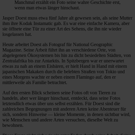
Manchmal erzählt ein Foto seine wahre Geschichte erst,
wenn man etwas länger hinschaut.
Jasper Doest muss etwa fünf Jahre alt gewesen sein, als seine Mutter
ihm ihre Kodak Instamatic gab. Es war eine einfache Kamera, aber
sie öffnete eine Tür zu einer Art des Sehens, die ihn nie wieder
losgelassen hat.
Heute arbeitet Doest als Fotograf für National Geographic
Magazine. Seine Arbeit führt ihn an verschiedene Orte, von
abgelegenen Ökosystemen bis hin zu dicht besiedelten Städten, von
Zentralafrika bis zur Antarktis. In Spitzbergen war er unerwartet
etwas zu nah an einem Eisbären, er hielt Hand in Hand mit einem
japanischen Makaken durch die belebten Straßen von Tokio und
eines Morgens wachte er neben einem Flamingo auf, den er
mittlerweile als Familie betrachtet.
Auf den ersten Blick scheinen seine Fotos oft von Tieren zu
handeln, aber wer länger hinschaut, entdeckt, dass seine Fotos
letztendlich etwas über uns selbst erzählen. Für Doest sind die
zahlreichen Begegnungen mit anderen Arten keine Abenteuer für
sich, sondern Hinweise — kleine Momente, in denen sichtbar wird,
wie Menschen und andere Arten versuchen, dieselbe Welt zu
bewohnen.