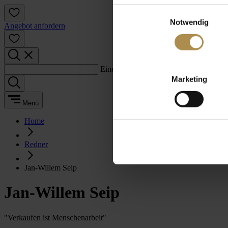
Einwilligungsauswahl
Notwendig
Angebot anfordern
Einen Suchbegriff eingeben:
Marketing
Menü
Home
Redner
Jan-Willem Seip
Jan-Willem Seip
"Verkaufen ist Menschenarbeit"