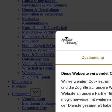
Global & International
Governance & Management
Humor & Unterhaltung
Innovation & Technologie
Inspiration
Kommunikation
Kunst Kultur & Gesellschaft
Marketing & Vertrieb
Moderation & Veranstaltungsleitung
Motivation
Nachhaltigkeit & Umwelt
Politik & Verwaltung
Sport & Teambuilding
Zustimmung
Unternehmertum
Vielfalt & Inklusion
Wirtschaft & Finanzen
Wissenschaft
Diese Webseite verwendet 
Zukunft & Trends
Wir verwenden Cookies, um I
Moderatoren
Magazin
und die Zugriffe auf unsere 
Website an unsere Partner fü
Leistungen
Virtuelle event
möglicherweise mit weiteren
Boardroom-Sitzungen
der Dienste gesammelt habe
Besondere Orte