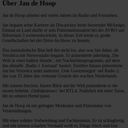
Über Jan de Hoop
Jan de Hoop arbeitet seit vielen Jahren im Radio und Fernsehen.
Jan begann seine Karriere als Discjockey beim Seesender MiAmigo.
Einmal an Land durfte er sein Präsentationstalent bei der AVRO auf
Hilversum 3 weiterentwickeln. In dieser Zeit lernte er, große
Gesellschaften bei der Drive-In-Show zu fesseln.
Das journalistische Blut ließ ihn nicht los, also war Jan dabei, als
Veronica mit Nieuwsradio begann. Er präsentierte jahrelang ‚Die
Welt in einer halben Stunde‘, ein Nachrichtenprogramm, auf dem
das aktuelle ‚Radio 1 Journaal‘ basiert. Darüber hinaus präsentierte
Jan bei Veronica unter anderem ‚Ook Goeiemorgen‘ auf Radio 2.
Jan war 25 Jahre das vertraute Gesicht des wachen Niederlands.
Mit seinem frischen, klaren Blick auf die Welt präsentierte er die
enorm beliebte ‚Ontbijtnieuws‘ bei RTL4. Natürlich mit einer Tasse,
die zu seinem Hemd passt.
Jan de Hoop ist ein gefragter Moderator und Präsentator von
Veranstaltungen.
Mit einer soliden Vorbereitung und Fachkenntnis. Er ist schlagfertig
und mit seinem scharfen Verstand weiß er, Dinge frisch und klar