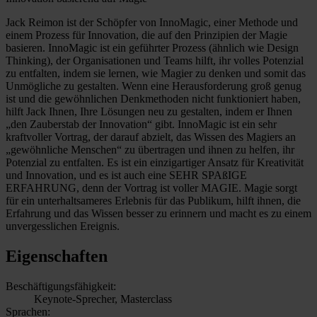
Jack Reimon ist der Schöpfer von InnoMagic, einer Methode und
einem Prozess für Innovation, die auf den Prinzipien der Magie
basieren. InnoMagic ist ein geführter Prozess (ähnlich wie Design
Thinking), der Organisationen und Teams hilft, ihr volles Potenzial
zu entfalten, indem sie lernen, wie Magier zu denken und somit das
Unmögliche zu gestalten. Wenn eine Herausforderung groß genug
ist und die gewöhnlichen Denkmethoden nicht funktioniert haben,
hilft Jack Ihnen, Ihre Lösungen neu zu gestalten, indem er Ihnen
„den Zauberstab der Innovation“ gibt. InnoMagic ist ein sehr
kraftvoller Vortrag, der darauf abzielt, das Wissen des Magiers an
„gewöhnliche Menschen“ zu übertragen und ihnen zu helfen, ihr
Potenzial zu entfalten. Es ist ein einzigartiger Ansatz für Kreativität
und Innovation, und es ist auch eine SEHR SPAßIGE
ERFAHRUNG, denn der Vortrag ist voller MAGIE. Magie sorgt
für ein unterhaltsameres Erlebnis für das Publikum, hilft ihnen, die
Erfahrung und das Wissen besser zu erinnern und macht es zu einem
unvergesslichen Ereignis.
Eigenschaften
Beschäftigungsfähigkeit:
Keynote-Sprecher, Masterclass
Sprachen: