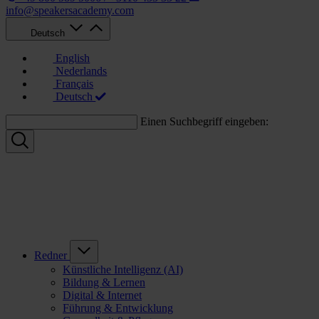
info@speakersacademy.com
Deutsch
English
Nederlands
Français
Deutsch
Einen Suchbegriff eingeben:
Redner
Künstliche Intelligenz (AI)
Bildung & Lernen
Digital & Internet
Führung & Entwicklung