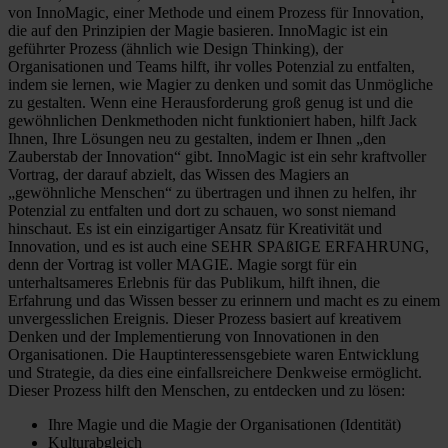
von InnoMagic, einer Methode und einem Prozess für Innovation,
die auf den Prinzipien der Magie basieren. InnoMagic ist ein
geführter Prozess (ähnlich wie Design Thinking), der
Organisationen und Teams hilft, ihr volles Potenzial zu entfalten,
indem sie lernen, wie Magier zu denken und somit das Unmögliche
zu gestalten. Wenn eine Herausforderung groß genug ist und die
gewöhnlichen Denkmethoden nicht funktioniert haben, hilft Jack
Ihnen, Ihre Lösungen neu zu gestalten, indem er Ihnen „den
Zauberstab der Innovation“ gibt. InnoMagic ist ein sehr kraftvoller
Vortrag, der darauf abzielt, das Wissen des Magiers an
„gewöhnliche Menschen“ zu übertragen und ihnen zu helfen, ihr
Potenzial zu entfalten und dort zu schauen, wo sonst niemand
hinschaut. Es ist ein einzigartiger Ansatz für Kreativität und
Innovation, und es ist auch eine SEHR SPAßIGE ERFAHRUNG,
denn der Vortrag ist voller MAGIE. Magie sorgt für ein
unterhaltsameres Erlebnis für das Publikum, hilft ihnen, die
Erfahrung und das Wissen besser zu erinnern und macht es zu einem
unvergesslichen Ereignis. Dieser Prozess basiert auf kreativem
Denken und der Implementierung von Innovationen in den
Organisationen. Die Hauptinteressensgebiete waren Entwicklung
und Strategie, da dies eine einfallsreichere Denkweise ermöglicht.
Dieser Prozess hilft den Menschen, zu entdecken und zu lösen:
Ihre Magie und die Magie der Organisationen (Identität)
Kulturabgleich