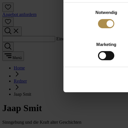
Einwilligungsauswahl
Notwendig
Angebot anfordern
Einen Suchbegriff eingeben:
Marketing
Menü
Home
Redner
Jaap Smit
Jaap Smit
Sinngebung und die Kraft alter Geschichten