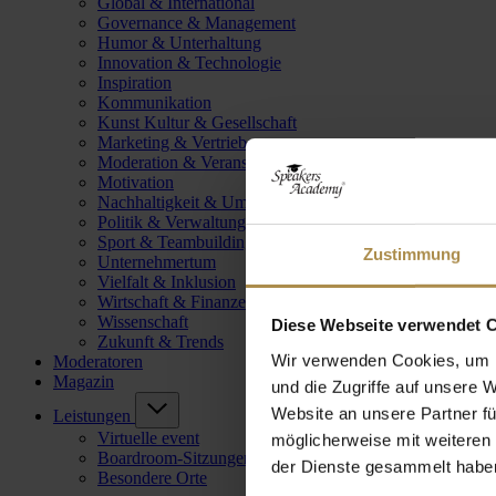
Global & International
Governance & Management
Humor & Unterhaltung
Innovation & Technologie
Inspiration
Kommunikation
Kunst Kultur & Gesellschaft
Marketing & Vertrieb
Moderation & Veranstaltungsleitung
Motivation
Nachhaltigkeit & Umwelt
Politik & Verwaltung
Sport & Teambuilding
Zustimmung
Unternehmertum
Vielfalt & Inklusion
Wirtschaft & Finanzen
Wissenschaft
Diese Webseite verwendet 
Zukunft & Trends
Wir verwenden Cookies, um I
Moderatoren
Magazin
und die Zugriffe auf unsere 
Website an unsere Partner fü
Leistungen
Virtuelle event
möglicherweise mit weiteren
Boardroom-Sitzungen
der Dienste gesammelt habe
Besondere Orte