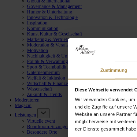
Global & International
Governance & Management
Humor & Unterhaltung
Innovation & Technologie
Inspiration
Kommunikation
Kunst Kultur & Gesellschaft
Marketing & Vertrieb
Moderation & Veranstaltungsleitung
Motivation
Nachhaltigkeit & Umwelt
Politik & Verwaltung
Sport & Teambuilding
Zustimmung
Unternehmertum
Vielfalt & Inklusion
Wirtschaft & Finanzen
Wissenschaft
Diese Webseite verwendet 
Zukunft & Trends
Wir verwenden Cookies, um I
Moderatoren
Magazin
und die Zugriffe auf unsere 
Website an unsere Partner fü
Leistungen
Virtuelle event
möglicherweise mit weiteren
Boardroom-Sitzungen
der Dienste gesammelt habe
Besondere Orte