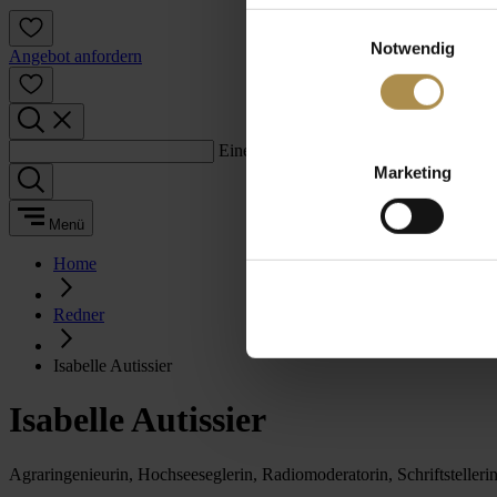
Einwilligungsauswahl
Notwendig
Angebot anfordern
Einen Suchbegriff eingeben:
Marketing
Menü
Home
Redner
Isabelle Autissier
Isabelle Autissier
Agraringenieurin, Hochseeseglerin, Radiomoderatorin, Schriftstelleri