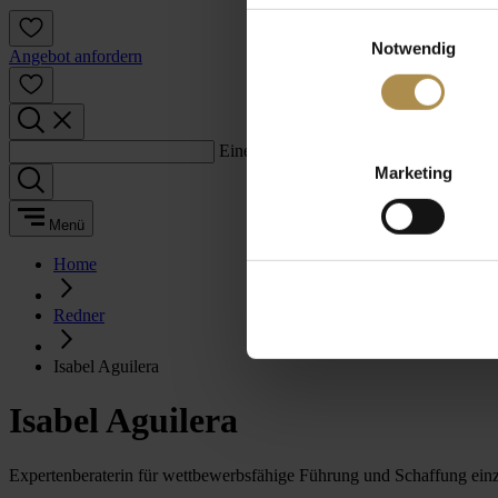
Einwilligungsauswahl
Notwendig
Angebot anfordern
Einen Suchbegriff eingeben:
Marketing
Menü
Home
Redner
Isabel Aguilera
Isabel Aguilera
Expertenberaterin für wettbewerbsfähige Führung und Schaffung einz