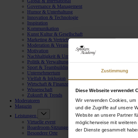
Global & International
Governance & Management
Humor & Unterhaltung
Innovation & Technologie
Inspiration
Kommunikation
Kunst Kultur & Gesellschaft
Marketing & Vertrieb
Moderation & Veranstaltungsleitung
Motivation
Nachhaltigkeit & Umwelt
Politik & Verwaltung
Sport & Teambuilding
Zustimmung
Unternehmertum
Vielfalt & Inklusion
Wirtschaft & Finanzen
Wissenschaft
Diese Webseite verwendet 
Zukunft & Trends
Wir verwenden Cookies, um I
Moderatoren
Magazin
und die Zugriffe auf unsere 
Website an unsere Partner fü
Leistungen
Virtuelle event
möglicherweise mit weiteren
Boardroom-Sitzungen
der Dienste gesammelt habe
Besondere Orte