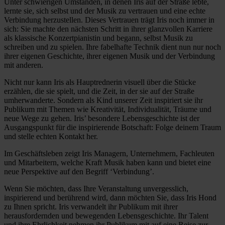
Unter schwierigen Umständen, in denen Iris auf der Straße lebte,
lernte sie, sich selbst und der Musik zu vertrauen und eine echte
Verbindung herzustellen. Dieses Vertrauen trägt Iris noch immer in
sich: Sie machte den nächsten Schritt in ihrer glanzvollen Karriere
als klassische Konzertpianistin und begann, selbst Musik zu
schreiben und zu spielen. Ihre fabelhafte Technik dient nun nur noch
ihrer eigenen Geschichte, ihrer eigenen Musik und der Verbindung
mit anderen.
Nicht nur kann Iris als Hauptrednerin visuell über die Stücke
erzählen, die sie spielt, und die Zeit, in der sie auf der Straße
umherwanderte. Sondern als Kind unserer Zeit inspiriert sie ihr
Publikum mit Themen wie Kreativität, Individualität, Träume und
neue Wege zu gehen. Iris’ besondere Lebensgeschichte ist der
Ausgangspunkt für die inspirierende Botschaft: Folge deinem Traum
und stelle echten Kontakt her.
Im Geschäftsleben zeigt Iris Managern, Unternehmern, Fachleuten
und Mitarbeitern, welche Kraft Musik haben kann und bietet eine
neue Perspektive auf den Begriff ‘Verbindung’.
Wenn Sie möchten, dass Ihre Veranstaltung unvergesslich,
inspirierend und berührend wird, dann möchten Sie, dass Iris Hond
zu Ihnen spricht. Iris verwandelt ihr Publikum mit ihrer
herausfordernden und bewegenden Lebensgeschichte. Ihr Talent
und ihre Ehrlichkeit nehmen ihr Publikum mit auf eine Reise zur