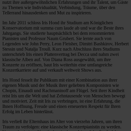
nutzt ihre außergewöhnlichen Erfahrungen und ihr Talent, um Gäste
zu Themen wie Individualität, Verbindung, Träume, über den
Tellerrand hinausdenken und Mut zu inspirieren.
Im Jahr 2011 schloss Iris Hond ihr Studium am Königlichen
Konservatorium mit summa cum laude ab und war die Beste ihres
Jahrgangs. Sie studierte hauptsächlich bei dem renommierten
Pianisten und Professor Naum Grubert. Sie lernte auch von
Legenden wie John Perry, Leon Fleisher, Dimitri Bashkirov, Herbert
Stessin und Natalja Troull. Kurz nach Abschluss ihres Studiums
unterschrieb Iris einen Plattenvertrag bei Decca und nahm zwei
klassische Alben auf. Von Diana Ross ausgewählt, um ihre
Konzerte zu eröffnen, baut Iris weiterhin eine umfangreiche
Konzertkarriere auf und verkauft weltweit Shows aus.
Iris Hond fesselt ihr Publikum mit einer Kombination aus ihrer
eigenen Musik und der Musik ihrer geliebten Komponisten wie
Chopin, Einaudi und Rachmaninoff am Flügel. Seit ihrer Kindheit
reist Iris um die Welt und hat Zehntausende von Menschen bewegt
und motiviert. Zeit mit Iris zu verbringen, ist eine Erfahrung, die
Ihnen Hoffnung, Freude und einen erneuerten Respekt für Ihren
Erfolg im Leben hinterlässt.
Iris verließ ihr Elternhaus im Alter von vierzehn Jahren, um ihren
Traum zu verfolgen: eine klassische Konzertpianistin zu werden.