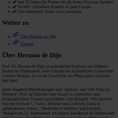
Seit 30 Jahren Ihr Partner für die besten Keynote-Speaker
50.000+ zufriedene Kunden in ganz Europa
Das erfahrenste Team von Consultants
Weiter zu
Über Herman de Dijn
Themen
Über Herman de Dijn
Prof. Dr. Herman de Dijn ist ordentlicher Professor am Höheren
Institut für Philosophie, einer Fakultät der Katholischen Universität
Leuven, Belgien, wo er die Geschichte der Philosophie erforscht
und lehrt.
Seine Hauptveröffentlichungen sind ‘Spinoza’ und ‘Der Weg zur
Weisheit’. Prof. de Dijn hat viele Essays zu kulturellen und
philosophischen Themen geschrieben, zum Beispiel ‘Wie überlebt
man die Freiheit?’, ‘Tabus, Monster und Lotterien; Ethik in
spätmodernen Zeiten’, ‘Modernité et tradition’ und kürzlich
‘Religion im 21. Jahrhundert: ein kleines Handbuch für Befürworter
und Gegner’. Die Werke von Autoren wie Ludwig Wittgenstein,