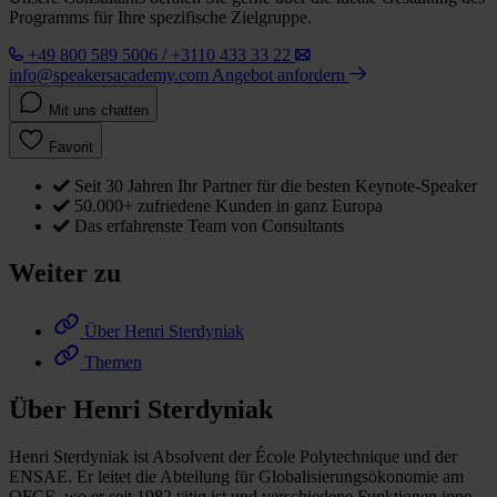
Programms für Ihre spezifische Zielgruppe.
+49 800 589 5006 / +3110 433 33 22
info@speakersacademy.com
Angebot anfordern
Mit uns chatten
Favorit
Seit 30 Jahren Ihr Partner für die besten Keynote-Speaker
50.000+ zufriedene Kunden in ganz Europa
Das erfahrenste Team von Consultants
Weiter zu
Über Henri Sterdyniak
Themen
Über Henri Sterdyniak
Henri Sterdyniak ist Absolvent der École Polytechnique und der
ENSAE. Er leitet die Abteilung für Globalisierungsökonomie am
OFCE, wo er seit 1982 tätig ist und verschiedene Funktionen inne