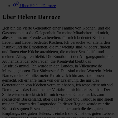
Über Hélène Darroze
Über Hélène Darroze
„Ich bin die vierte Generation einer Familie von Köchen, und die
Gastronomie ist die Gelegenheit für meine Mitarbeiter und mich,
alles zu tun, um Freude zu bereiten: für mich bedeutet Kochen
Leben, und Leben bedeutet Kochen. Ich versuche vor allem, den
Instinkt und die Emotionen, die mir wichtig sind, wiederzufinden
und Ihnen eine Küche anzubieten, die meiner Sensibilität und
meinem Alltag treu bleibt. Die Emotion ist der Ausgangspunkt, die
Authentizität der rote Faden, die Kreativität bleibt das
Ausdrucksmittel. Ich wurde in den Landes, in Villeneuve de
Marsan, geboren. Der Südwesten? Das sind meine Wurzeln. Mein
Name, meine Familie, mein Terroir… Ich bin aus Traditionen
gemacht, ich ernähre mich von der Erziehung, die mir drei
Generationen von Köchen vermittelt haben, ich respektiere mit viel
Demut, was das Land meiner Vorfahren mir hinterlassen hat. Der
Südwesten erstreckt sich für mich von den Charentes bis zum
spanischen Baskenland, über das Périgord und Toulouse und spielt
mit den Grenzen des Languedoc. In dieser Region wurde mir die
Kunst des guten Essens beigebracht, aber auch die des guten
Empfangs, des guten Teilens… einfach die Kunst des guten Lebens.