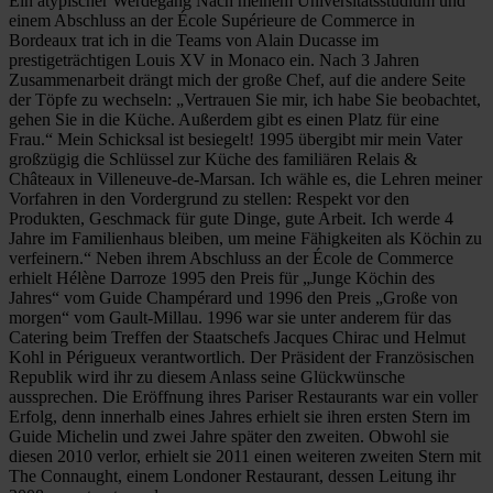
Ein atypischer Werdegang Nach meinem Universitätsstudium und
einem Abschluss an der École Supérieure de Commerce in
Bordeaux trat ich in die Teams von Alain Ducasse im
prestigeträchtigen Louis XV in Monaco ein. Nach 3 Jahren
Zusammenarbeit drängt mich der große Chef, auf die andere Seite
der Töpfe zu wechseln: „Vertrauen Sie mir, ich habe Sie beobachtet,
gehen Sie in die Küche. Außerdem gibt es einen Platz für eine
Frau.“ Mein Schicksal ist besiegelt! 1995 übergibt mir mein Vater
großzügig die Schlüssel zur Küche des familiären Relais &
Châteaux in Villeneuve-de-Marsan. Ich wähle es, die Lehren meiner
Vorfahren in den Vordergrund zu stellen: Respekt vor den
Produkten, Geschmack für gute Dinge, gute Arbeit. Ich werde 4
Jahre im Familienhaus bleiben, um meine Fähigkeiten als Köchin zu
verfeinern.“ Neben ihrem Abschluss an der École de Commerce
erhielt Hélène Darroze 1995 den Preis für „Junge Köchin des
Jahres“ vom Guide Champérard und 1996 den Preis „Große von
morgen“ vom Gault-Millau. 1996 war sie unter anderem für das
Catering beim Treffen der Staatschefs Jacques Chirac und Helmut
Kohl in Périgueux verantwortlich. Der Präsident der Französischen
Republik wird ihr zu diesem Anlass seine Glückwünsche
aussprechen. Die Eröffnung ihres Pariser Restaurants war ein voller
Erfolg, denn innerhalb eines Jahres erhielt sie ihren ersten Stern im
Guide Michelin und zwei Jahre später den zweiten. Obwohl sie
diesen 2010 verlor, erhielt sie 2011 einen weiteren zweiten Stern mit
The Connaught, einem Londoner Restaurant, dessen Leitung ihr