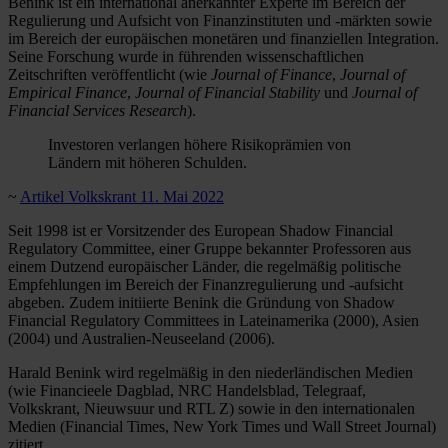
Benink ist ein international anerkannter Experte im Bereich der
Regulierung und Aufsicht von Finanzinstituten und -märkten sowie
im Bereich der europäischen monetären und finanziellen Integration.
Seine Forschung wurde in führenden wissenschaftlichen
Zeitschriften veröffentlicht (wie
Journal of Finance
,
Journal of
Empirical Finance
,
Journal of Financial Stability
und
Journal of
Financial Services Research
).
Investoren verlangen höhere Risikoprämien von
Ländern mit höheren Schulden.
~
Artikel Volkskrant 11. Mai 2022
Seit 1998 ist er Vorsitzender des European Shadow Financial
Regulatory Committee, einer Gruppe bekannter Professoren aus
einem Dutzend europäischer Länder, die regelmäßig politische
Empfehlungen im Bereich der Finanzregulierung und -aufsicht
abgeben. Zudem initiierte Benink die Gründung von Shadow
Financial Regulatory Committees in Lateinamerika (2000), Asien
(2004) und Australien-Neuseeland (2006).
Harald Benink wird regelmäßig in den niederländischen Medien
(wie Financieele Dagblad, NRC Handelsblad, Telegraaf,
Volkskrant, Nieuwsuur und RTL Z) sowie in den internationalen
Medien (Financial Times, New York Times und Wall Street Journal)
zitiert.