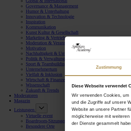
Global & International
Governance & Management
Humor & Unterhaltung
Innovation & Technologie
Inspiration
Kommunikation
Kunst Kultur & Gesellschaft
Marketing & Vertrieb
Moderation & Veranstaltungsleitung
Motivation
Nachhaltigkeit & Umwelt
Politik & Verwaltung
Sport & Teambuilding
Zustimmung
Unternehmertum
Vielfalt & Inklusion
Wirtschaft & Finanzen
Wissenschaft
Diese Webseite verwendet 
Zukunft & Trends
Wir verwenden Cookies, um I
Moderatoren
Magazin
und die Zugriffe auf unsere 
Website an unsere Partner fü
Leistungen
Virtuelle event
möglicherweise mit weiteren
Boardroom-Sitzungen
der Dienste gesammelt habe
Besondere Orte