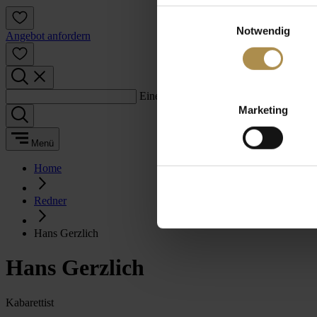
Einwilligungsauswahl
Notwendig
Angebot anfordern
Einen Suchbegriff eingeben:
Marketing
Menü
Home
Redner
Hans Gerzlich
Hans Gerzlich
Kabarettist