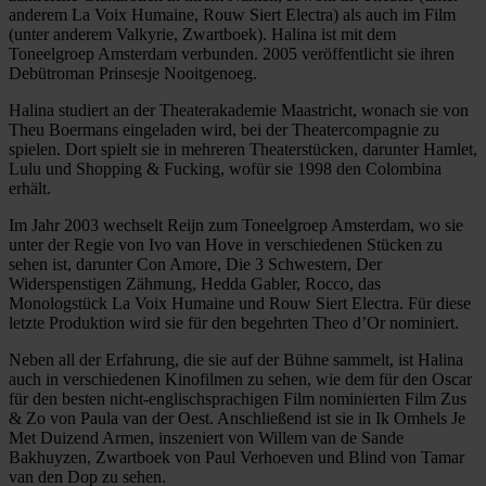
anderem La Voix Humaine, Rouw Siert Electra) als auch im Film
(unter anderem Valkyrie, Zwartboek). Halina ist mit dem
Toneelgroep Amsterdam verbunden. 2005 veröffentlicht sie ihren
Debütroman Prinsesje Nooitgenoeg.
Halina studiert an der Theaterakademie Maastricht, wonach sie von
Theu Boermans eingeladen wird, bei der Theatercompagnie zu
spielen. Dort spielt sie in mehreren Theaterstücken, darunter Hamlet,
Lulu und Shopping & Fucking, wofür sie 1998 den Colombina
erhält.
Im Jahr 2003 wechselt Reijn zum Toneelgroep Amsterdam, wo sie
unter der Regie von Ivo van Hove in verschiedenen Stücken zu
sehen ist, darunter Con Amore, Die 3 Schwestern, Der
Widerspenstigen Zähmung, Hedda Gabler, Rocco, das
Monologstück La Voix Humaine und Rouw Siert Electra. Für diese
letzte Produktion wird sie für den begehrten Theo d’Or nominiert.
Neben all der Erfahrung, die sie auf der Bühne sammelt, ist Halina
auch in verschiedenen Kinofilmen zu sehen, wie dem für den Oscar
für den besten nicht-englischsprachigen Film nominierten Film Zus
& Zo von Paula van der Oest. Anschließend ist sie in Ik Omhels Je
Met Duizend Armen, inszeniert von Willem van de Sande
Bakhuyzen, Zwartboek von Paul Verhoeven und Blind von Tamar
van den Dop zu sehen.