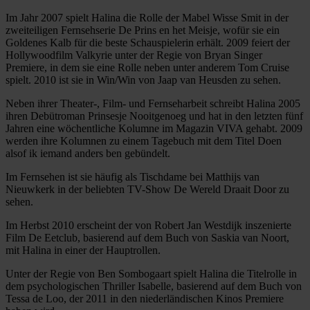
Im Jahr 2007 spielt Halina die Rolle der Mabel Wisse Smit in der
zweiteiligen Fernsehserie De Prins en het Meisje, wofür sie ein
Goldenes Kalb für die beste Schauspielerin erhält. 2009 feiert der
Hollywoodfilm Valkyrie unter der Regie von Bryan Singer
Premiere, in dem sie eine Rolle neben unter anderem Tom Cruise
spielt. 2010 ist sie in Win/Win von Jaap van Heusden zu sehen.
Neben ihrer Theater-, Film- und Fernseharbeit schreibt Halina 2005
ihren Debütroman Prinsesje Nooitgenoeg und hat in den letzten fünf
Jahren eine wöchentliche Kolumne im Magazin VIVA gehabt. 2009
werden ihre Kolumnen zu einem Tagebuch mit dem Titel Doen
alsof ik iemand anders ben gebündelt.
Im Fernsehen ist sie häufig als Tischdame bei Matthijs van
Nieuwkerk in der beliebten TV-Show De Wereld Draait Door zu
sehen.
Im Herbst 2010 erscheint der von Robert Jan Westdijk inszenierte
Film De Eetclub, basierend auf dem Buch von Saskia van Noort,
mit Halina in einer der Hauptrollen.
Unter der Regie von Ben Sombogaart spielt Halina die Titelrolle in
dem psychologischen Thriller Isabelle, basierend auf dem Buch von
Tessa de Loo, der 2011 in den niederländischen Kinos Premiere