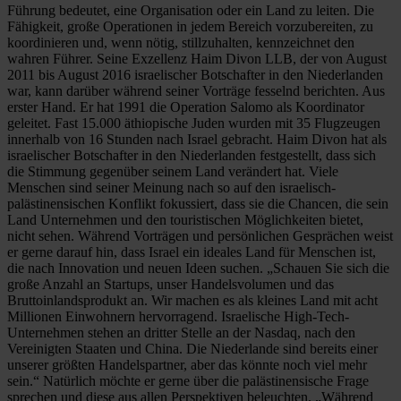
Führung bedeutet, eine Organisation oder ein Land zu leiten. Die
Fähigkeit, große Operationen in jedem Bereich vorzubereiten, zu
koordinieren und, wenn nötig, stillzuhalten, kennzeichnet den
wahren Führer. Seine Exzellenz Haim Divon LLB, der von August
2011 bis August 2016 israelischer Botschafter in den Niederlanden
war, kann darüber während seiner Vorträge fesselnd berichten. Aus
erster Hand. Er hat 1991 die Operation Salomo als Koordinator
geleitet. Fast 15.000 äthiopische Juden wurden mit 35 Flugzeugen
innerhalb von 16 Stunden nach Israel gebracht. Haim Divon hat als
israelischer Botschafter in den Niederlanden festgestellt, dass sich
die Stimmung gegenüber seinem Land verändert hat. Viele
Menschen sind seiner Meinung nach so auf den israelisch-
palästinensischen Konflikt fokussiert, dass sie die Chancen, die sein
Land Unternehmen und den touristischen Möglichkeiten bietet,
nicht sehen. Während Vorträgen und persönlichen Gesprächen weist
er gerne darauf hin, dass Israel ein ideales Land für Menschen ist,
die nach Innovation und neuen Ideen suchen. „Schauen Sie sich die
große Anzahl an Startups, unser Handelsvolumen und das
Bruttoinlandsprodukt an. Wir machen es als kleines Land mit acht
Millionen Einwohnern hervorragend. Israelische High-Tech-
Unternehmen stehen an dritter Stelle an der Nasdaq, nach den
Vereinigten Staaten und China. Die Niederlande sind bereits einer
unserer größten Handelspartner, aber das könnte noch viel mehr
sein.“ Natürlich möchte er gerne über die palästinensische Frage
sprechen und diese aus allen Perspektiven beleuchten. „Während