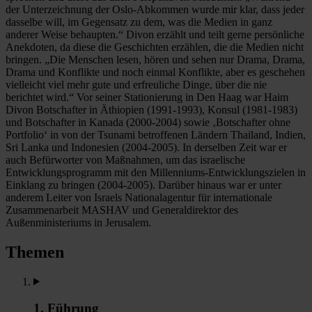
der Unterzeichnung der Oslo-Abkommen wurde mir klar, dass jeder
dasselbe will, im Gegensatz zu dem, was die Medien in ganz
anderer Weise behaupten.“ Divon erzählt und teilt gerne persönliche
Anekdoten, da diese die Geschichten erzählen, die die Medien nicht
bringen. „Die Menschen lesen, hören und sehen nur Drama, Drama,
Drama und Konflikte und noch einmal Konflikte, aber es geschehen
vielleicht viel mehr gute und erfreuliche Dinge, über die nie
berichtet wird.“ Vor seiner Stationierung in Den Haag war Haim
Divon Botschafter in Äthiopien (1991-1993), Konsul (1981-1983)
und Botschafter in Kanada (2000-2004) sowie ‚Botschafter ohne
Portfolio‘ in von der Tsunami betroffenen Ländern Thailand, Indien,
Sri Lanka und Indonesien (2004-2005). In derselben Zeit war er
auch Befürworter von Maßnahmen, um das israelische
Entwicklungsprogramm mit den Millenniums-Entwicklungszielen in
Einklang zu bringen (2004-2005). Darüber hinaus war er unter
anderem Leiter von Israels Nationalagentur für internationale
Zusammenarbeit MASHAV und Generaldirektor des
Außenministeriums in Jerusalem.
Themen
1. Führung